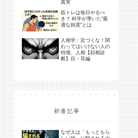
真実
筋トレは毎日やるべ
き？ 科学が導いた“最
適な頻度”とは
人相学：近づくな！関
わってはいけない人の
特徴、人相【顔相診
断】目・耳編
新着記事
なぜ人は「もっともら