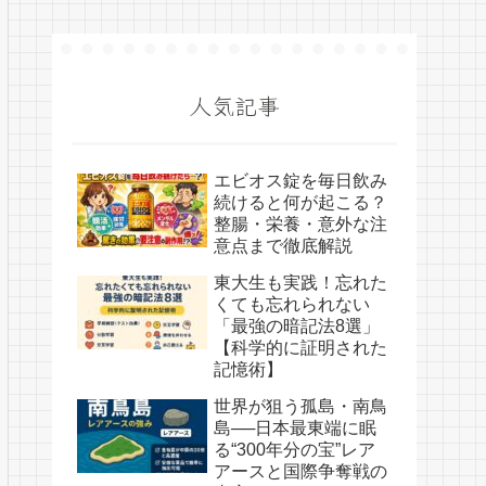
人気記事
エビオス錠を毎日飲み
続けると何が起こる？
整腸・栄養・意外な注
意点まで徹底解説
東大生も実践！忘れた
くても忘れられない
「最強の暗記法8選」
【科学的に証明された
記憶術】
世界が狙う孤島・南鳥
島──日本最東端に眠
る“300年分の宝”レア
アースと国際争奪戦の