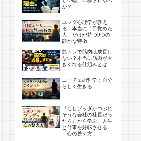
しい嘘」に騙されるの
か？
ユング心理学が教え
る：本当に「目覚めた
人」だけが持つ9つの
静かな特徴
筋トレで筋肉は成長し
ない？本当に筋肉が大
きくなる仕組みとは
ニーチェの哲学：自分
らしく生きる
『もしブッダがつぶれ
そうな会社の社長だっ
たら』から学ぶ、人生
と仕事を好転させる
「心の整え方」