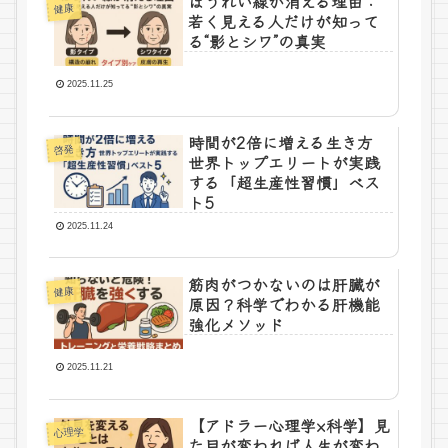
ほうれい線が消える理由：
健康
若く見える人だけが知って
る“影とシワ”の真実
2025.11.25
時間が2倍に増える生き方
啓発
世界トップエリートが実践
する「超生産性習慣」ベス
ト5
2025.11.24
筋肉がつかないのは肝臓が
健康
原因？科学でわかる肝機能
強化メソッド
2025.11.21
【アドラー心理学×科学】見
心理学
た目が変われば人生が変わ