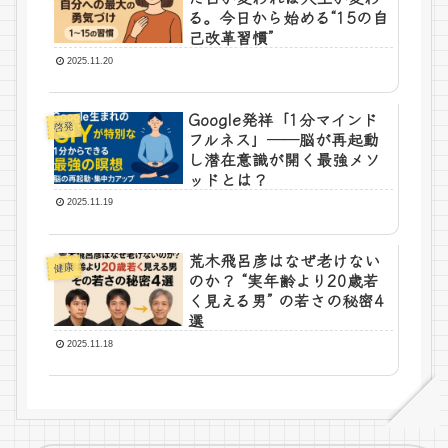
る。今日から始める“15の自
己改革習慣”
2025.11.20
Google発祥「1分マインド
啓発
フルネス」──脳が再起動
し潜在意識が開く最強メソ
ッドとは？
2025.11.19
荒木飛呂彦はなぜ老けない
健康
のか？ “実年齢より20歳若
く見える男” の若さの秘密4
選
2025.11.18