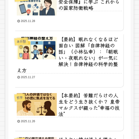
安全保障』に学ぶ これから
の国家防衛戦略
2025.11.28
【要約】眠れなくなるほど
未分類
面白い 図解「自律神経の
話」（小林弘幸）：「朝眠
い・夜眠れない」が一気に
解決！自律神経の科学的整
え方
2025.11.27
【本要約】苦難だらけの人
哲学
生をどう生き抜くか？ 皇帝
マルクスが綴った“幸福の技
法”
2025.11.26