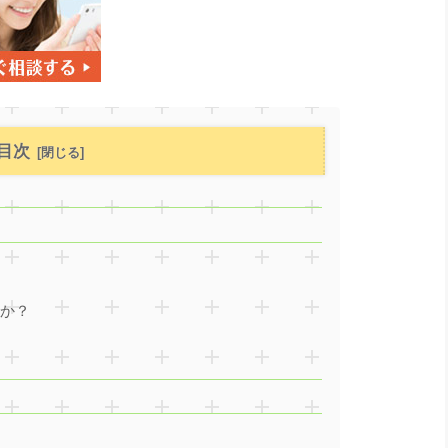
目次
のか？