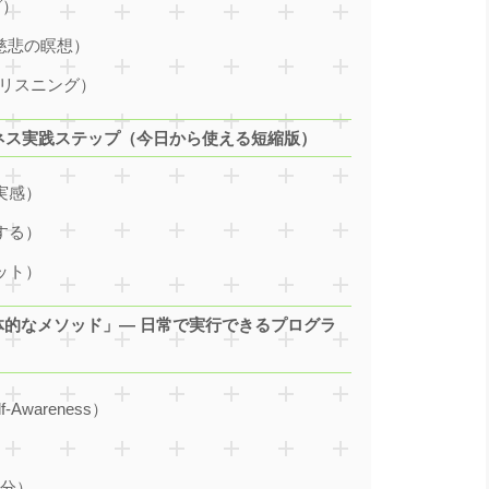
グ）
ess（慈悲の瞑想）
ドフル・リスニング）
ルネス実践ステップ（今日から使える短縮版）
実感）
する）
ット）
具体的なメソッド」— 日常で実行できるプログラ
wareness）
）
1分）