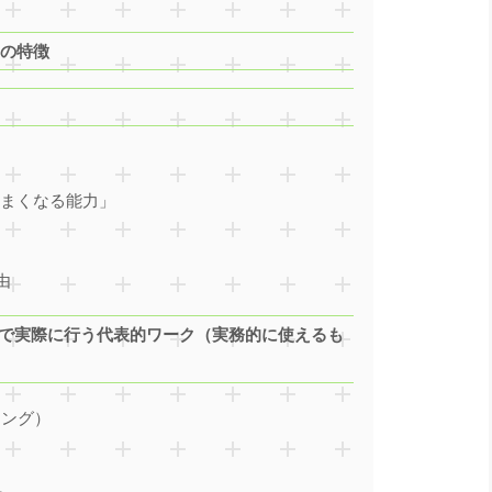
lf）の特徴
うまくなる能力」
由
Yourself）で実際に行う代表的ワーク（実務的に使えるも
レーニング）