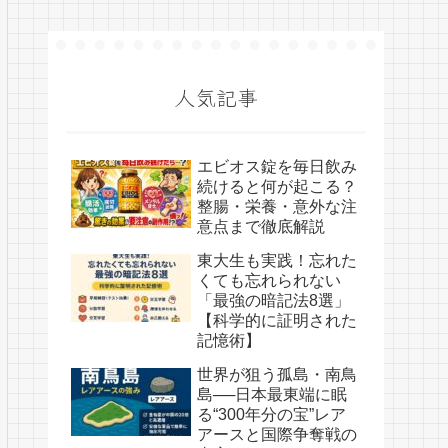
人気記事
エビオス錠を毎日飲み
続けると何が起こる？
整腸・栄養・意外な注
意点まで徹底解説
東大生も実践！忘れた
くても忘れられない
「最強の暗記法8選」
【科学的に証明された
記憶術】
世界が狙う孤島・南鳥
島──日本最東端に眠
る“300年分の宝”レア
アースと国際争奪戦の