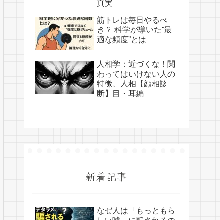
真実
筋トレは毎日やるべ
き？ 科学が導いた“最
適な頻度”とは
人相学：近づくな！関
わってはいけない人の
特徴、人相【顔相診
断】目・耳編
新着記事
なぜ人は「もっともら