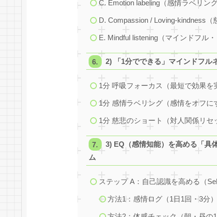
C. Emotion labeling（感情ラベリン
D. Compassion / Loving-kindn
E. Mindful listening（マイン
2) 「1分でできる」マインドフ
1分 呼吸フォーカス（最短で効果を
1分 感情ラベリング（感情をオフに
1分 慈悲のショート（対人関係リセ
3) EQ（感情知能）を高める「
ム
ステップ A：自己認識を高める（Self-A
方法1：感情ログ（1日1回・3分
方法2：体感チェック（朝・昼の