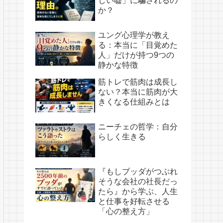
しい嘘」に騙されるの
か？
ユング心理学が教え
る：本当に「目覚めた
人」だけが持つ9つの
静かな特徴
筋トレで筋肉は成長し
ない？本当に筋肉が大
きくなる仕組みとは
ニーチェの哲学：自分
らしく生きる
『もしブッダがつぶれ
そうな会社の社長だっ
たら』から学ぶ、人生
と仕事を好転させる
「心の整え方」