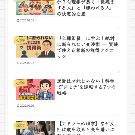
か？心理学が暴く「長続き
する人」と「嫌われる人」
の決定的な差
2026.02.16
「全裸監督」に学ぶ！絶対
心理学
に断られない交渉術 ― 実践
で使える禁断の説得テクニ
ック
2025.09.17
恋愛は才能じゃない！科学
心理学
で“非モテ”を逆転する7つの
戦略
2025.09.09
【アドラー心理学】なぜ女
心理学
性は歳を取ると夫を嫌いに