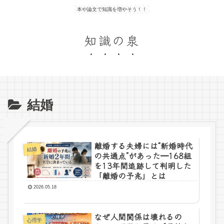
本や論文で知識を増やそう！！
知識の泉
結婚
離婚する夫婦には“新婚時代
結婚
の共通点”があった━168組
を13年間追跡して判明した
「離婚の予兆」とは
2026.05.18
なぜ人間関係は壊れるの
心理学