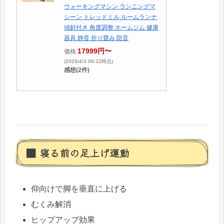
ウォーキングマシン ランニングマ
シーン トレッドミル ルームランナ
傾斜付き 角度調整 ホームジム 健康
器具 静音 折り畳み 防音
17999円〜
価格:
(2026/4/3 09:22時点)
感想(2件)
■ 寝る前の足上げ運動
仰向けで脚を垂直に上げる
むくみ解消
ヒップアップ効果