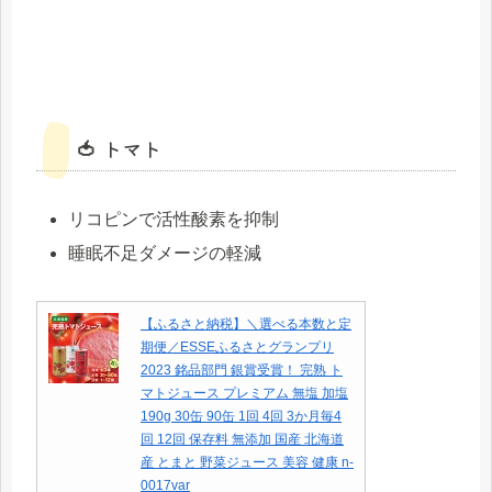
🍅 トマト
リコピンで活性酸素を抑制
睡眠不足ダメージの軽減
【ふるさと納税】＼選べる本数と定
期便／ESSEふるさとグランプリ
2023 銘品部門 銀賞受賞！ 完熟 ト
マトジュース プレミアム 無塩 加塩
190g 30缶 90缶 1回 4回 3か月毎4
回 12回 保存料 無添加 国産 北海道
産 とまと 野菜ジュース 美容 健康 n-
0017var