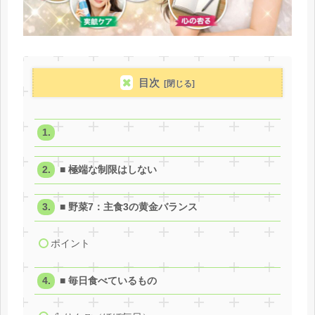
目次
■ 極端な制限はしない
■ 野菜7：主食3の黄金バランス
ポイント
■ 毎日食べているもの