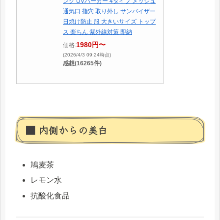
ング UVパーカー 4タイプ メッシュ
通気口 指穴 取り外し サンバイザー
日焼け防止 服 大きいサイズ トップ
ス 楽ちん 紫外線対策 即納
1980円〜
価格:
(2026/4/3 09:24時点)
感想(16265件)
■ 内側からの美白
鳩麦茶
レモン水
抗酸化食品