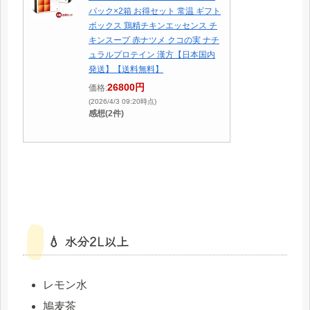
パック×2箱 お得セット 常温 ギフト
ボックス 鶏精チキンエッセンス チ
キンスープ 赤ナツメ クコの実 ナチ
ュラルプロテイン 漢方【日本国内
発送】【送料無料】
26800円
価格:
(2026/4/3 09:20時点)
感想(2件)
💧 水分2L以上
レモン水
鳩麦茶