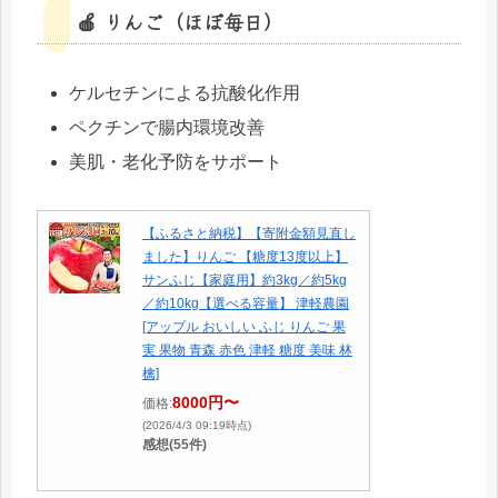
🍎 りんご（ほぼ毎日）
ケルセチンによる抗酸化作用
ペクチンで腸内環境改善
美肌・老化予防をサポート
【ふるさと納税】【寄附金額見直し
ました】りんご 【糖度13度以上】
サンふじ【家庭用】約3kg／約5kg
／約10kg【選べる容量】 津軽農園
[アップル おいしい ふじ りんご 果
実 果物 青森 赤色 津軽 糖度 美味 林
檎]
8000円〜
価格:
(2026/4/3 09:19時点)
感想(55件)