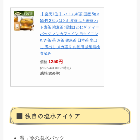
【 楽天1位 】 ハトムギ茶 国産 5g ×
55包 275g はとむぎ茶 はと麦茶 ハ
ト麦茶 鳩麦茶 活性はとむぎ ティー
バッグ ノンカフェイン ヨクイニン
むぎ茶 茶 お茶 健康茶 日本茶 水出
し 煮出し メガ盛り お徳用 放射能検
査済み
1250円
価格:
(2026/4/3 09:25時点)
感想(850件)
■ 独自の塩水アイケア
温→冷の塩水パック