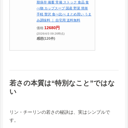
期保存 備蓄 常備 ストック 食品 食
べ物 カップスープ 国産 野菜 簡単
手軽 贅沢 食べ比べ まとめ買い うま
み調味料 ｜ 自宅用 送料無料
12680円
価格:
(2026/4/3 09:26時点)
感想(120件)
若さの本質は“特別なこと”ではな
い
リン・チーリンの若さの秘訣は、実はシンプルで
す。