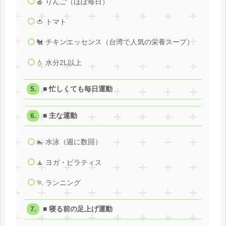
🍎 りんご（ほぼ毎日）
🍅 トマト
🐔 チキンエッセンス（台湾で人気の栄養スープ）
💧 水分2L以上
■ 忙しくても毎日運動
■ 主な運動
🏊 水泳（週に数回）
🧘 ヨガ・ピラティス
🏃 ランニング
■ 寝る前の足上げ運動