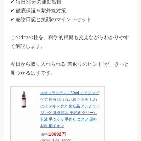
✔ 毎日30分の運動習慣
✔ 徹底保湿＆紫外線対策
✔ 感謝日記と笑顔のマインドセット
この4つの柱を、科学的根拠も交えながらわかりやす
く解説します。
今日から取り入れられる“若返りのヒント”が、きっと
見つかるはずです。
ネオコラスチン／30ml エイジング
ケア 原液 ほうれい線 たるみ しわ
はり スキンケア 化粧品 アンチエイ
ジング 肌 化粧水 美容液 クリーム
乳液 手づくり 手作り コスメ 原料
材料 銅イオン
10692円
価格:
(2026/4/3 09:18時点)