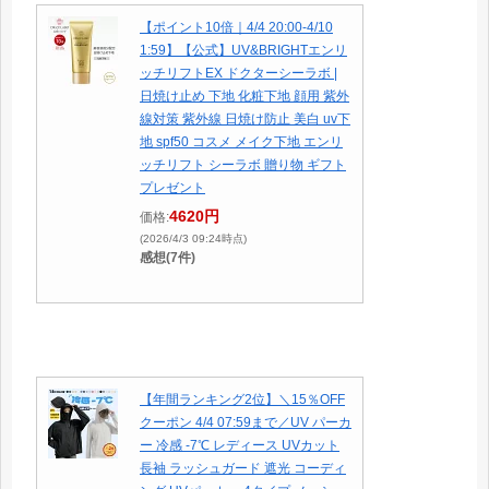
【ポイント10倍｜4/4 20:00-4/10
1:59】【公式】UV&BRIGHTエンリ
ッチリフトEX ドクターシーラボ |
日焼け止め 下地 化粧下地 顔用 紫外
線対策 紫外線 日焼け防止 美白 uv下
地 spf50 コスメ メイク下地 エンリ
ッチリフト シーラボ 贈り物 ギフト
プレゼント
4620円
価格:
(2026/4/3 09:24時点)
感想(7件)
【年間ランキング2位】＼15％OFF
クーポン 4/4 07:59まで／UV パーカ
ー 冷感 -7℃ レディース UVカット
長袖 ラッシュガード 遮光 コーディ