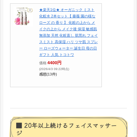
★楽天1位★ オーガニック ミスト
化粧水 2本セット【 薔薇 園の様な
ローズ の 香り 】 化粧の上から メ
イクの上から メイク後 保湿 敏感肌
無添加 天然 化粧直し 肌荒れ フェイ
スミスト 高保湿 ハリ ツヤ肌 スプレ
ー ローズウォーター 誕生日 母の日
ギフト 人気 トコトワ
4400円
価格:
(2026/4/3 09:22時点)
感想(13件)
■ 20年以上続けるフェイスマッサー
ジ