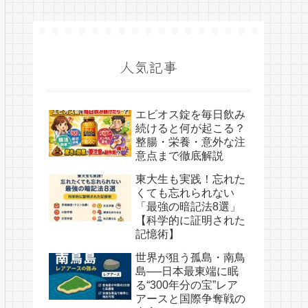
人気記事
エビオス錠を毎日飲み
続けると何が起こる？
整腸・栄養・意外な注
意点まで徹底解説
東大生も実践！忘れた
くても忘れられない
「最強の暗記法8選」
【科学的に証明された
記憶術】
世界が狙う孤島・南鳥
島──日本最東端に眠
る“300年分の宝”レア
アースと国際争奪戦の