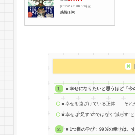
(2025/12/6 09:36時点)
感想(1件)
■ 幸せになりたいと思うほど「
■ 幸せを遠ざけている正体——それが
■ 幸せは“足す”のではなく“減らす”
■ 1つ目の学び：99％の幸せは