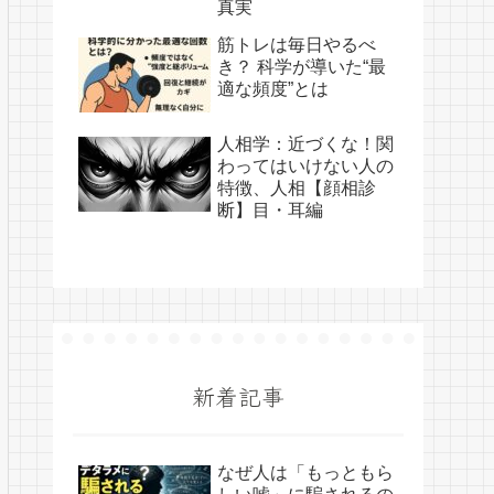
真実
筋トレは毎日やるべ
き？ 科学が導いた“最
適な頻度”とは
人相学：近づくな！関
わってはいけない人の
特徴、人相【顔相診
断】目・耳編
新着記事
なぜ人は「もっともら