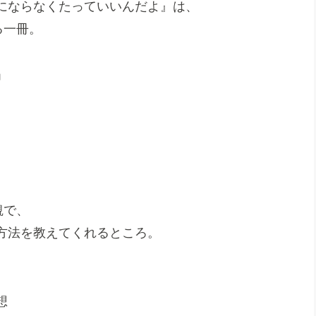
にならなくたっていいんだよ』は、
る一冊。
」
観で、
方法を教えてくれるところ。
想