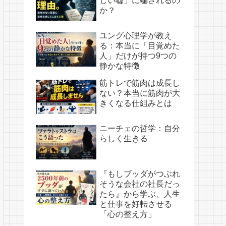
しい嘘」に騙されるの
か？
ユング心理学が教え
る：本当に「目覚めた
人」だけが持つ9つの
静かな特徴
筋トレで筋肉は成長し
ない？本当に筋肉が大
きくなる仕組みとは
ニーチェの哲学：自分
らしく生きる
『もしブッダがつぶれ
そうな会社の社長だっ
たら』から学ぶ、人生
と仕事を好転させる
「心の整え方」