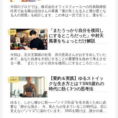
今回のブログでは、株式会社オフィスフォーユーの代表取締役
社長である横山信治さんの著書『運が良くなる人と運が悪くな
る人の習慣』を紹介します。この本は一言で言うと、運を引き
寄せる方法を教えてくれる一冊です。 「運を引き寄せる」と...
「またうっかり自分を後回し
哲学
にするところだった」中村天
風著をちょっとだけ解説
今回は、元大王製紙の社長 井川意高さんがおすすめしていた
本で、あなた自身を大切にすることの重要性を改めて考えさせ
る一冊、「またうっかり自分を後回しにするところだった」と
いう本をご紹介します。 この本は、昭和の鉄人として知られ...
【要約＆実践】ゆるストイッ
本要約
クな生き方とは？SNS疲れの
時代に効く3つの思考法
ゆるく、しかし確かに前へ──“ノイズ社会”を生き抜くために必
要な「静かな強さ」 今、私たちが生きているこの時代は、目に
見えない“ノイズ”に溢れています。 SNSを開けば、誰かの成
功、誰かの価値観、誰かの正義が絶え間なく...