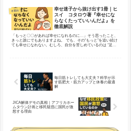
幸せ迷子から抜け出す1冊｜ヒ
本要約
スイ コタロウ著『幸せにな
らなくたっていいんだよ』を
徹底解説
「もっと〇〇があれば幸せになれるのに…」そう思ったこと、
きっと誰にでもありますよね。 でも、その“もっと”を追い続け
ても幸せになれない。むしろ、自分を苦しめているのは “足り
ないもの探し”という思い込み かもしれません。 ...
毎日筋トレしても大丈夫？科学が示
す筋肥大・筋力アップと休養の最適
解
JICA解体デモの真相｜アフリカホー
ムタウン計画と移民疑惑に国民が激
怒する理由