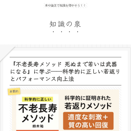
本や論文で知識を増やそう！！
知識の泉
『不老長寿メソッド 死ぬまで若いは武器
になる』に学ぶ──科学的に正しい若返り
とパフォーマンス向上法
本要約