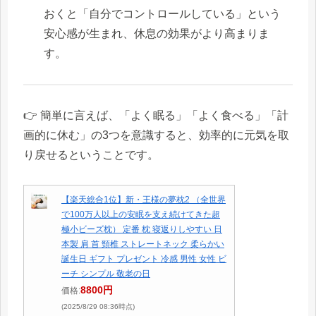
おくと「自分でコントロールしている」という
安心感が生まれ、休息の効果がより高まりま
す。
👉 簡単に言えば、「よく眠る」「よく食べる」「計
画的に休む」の3つを意識すると、効率的に元気を取
り戻せるということです。
【楽天総合1位】新・王様の夢枕2 （全世界
で100万人以上の安眠を支え続けてきた超
極小ビーズ枕） 定番 枕 寝返りしやすい 日
本製 肩 首 頸椎 ストレートネック 柔らかい
誕生日 ギフト プレゼント 冷感 男性 女性 ビ
ーチ シンプル 敬老の日
8800円
価格:
(2025/8/29 08:36時点)