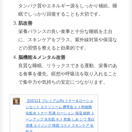
タンパク質やエネルギー源をしっかり補給。睡
眠でしっかり回復することも大切です。
肌改善
栄養バランスの良い食事と十分な睡眠を土台
に、スキンケアをプラス。紫外線対策や保湿な
どの習慣を整えると効果的です。
脳機能＆メンタル改善
良質な睡眠、リラックスできる運動、栄養のあ
る食事を優先。瞑想や呼吸法を取り入れること
で集中力や気持ちの安定につながります。
【GD11】プレミアムRx トナー＆ローショ
ンセット エクソソーム 臍帯血 ヒト幹細胞
化粧水 トナー 乳液 ローション 保湿 鎮静 ト
ーンアップ 水光肌 キメ 乾燥 しみ シワ 美白
浸透 エイジング 韓国 コスメ スキンケア 化
粧品