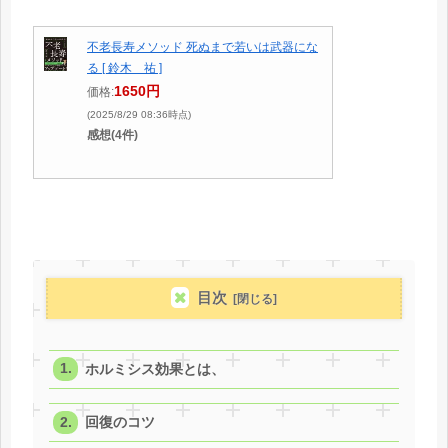
不老長寿メソッド 死ぬまで若いは武器にな
る [ 鈴木 祐 ]
1650円
価格:
(2025/8/29 08:36時点)
感想(4件)
目次
ホルミシス効果とは、
回復のコツ