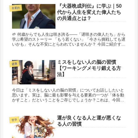
『大器晩成列伝』に学ぶ｜50
本要約
代から人生を変えた偉人たち
の共通点とは？
🌱 何歳からでも人生は咲き誇る——「遅咲きの偉人たち」から
学ぶ希望のストーリー 「もう若くない」「今さら挑戦しても遅
いかも」そんな不安にとらわれていませんか？ 今回ご紹介する
書籍：真山和幸著『大器晩成列...
ミスをしない人の脳の習慣
健康
【ワーキングメモリ鍛える方
法】
今日は「ミスをしない人の脳の習慣」についてお話ししたいと
思います。実は、脳に最も影響を与える要素の一つが「体を動
かすこと」だということをご存じでしょうか？これは、今回ご
紹介するアンダース・ハンセンさんの著書『一流の頭脳』の核
心とな...
運が良くなる人と運が悪くな
哲学
る人の習慣