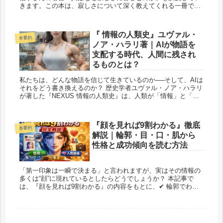
きます。この本は、寂しさについて深く教えてくれる一冊で
す。 人間なら誰しもが時々寂しさや孤独感を抱くことがあり
ま...
『 情報の人類史』ユヴァル・
本要約
ノア・ハラリ著｜AIが物語を
支配する時代、人間に残され
るものとは？
私たちは、どんな物語を信じて生きているのか──そして、AIは
それをどう書き換えるのか？ 歴史学者ユヴァル・ノア・ハラリ
が著した『NEXUS 情報の人類史』は、人類が「情報」と「物
語」によって築き上げてきた文明の成り立ちを明か...
『顔を見れば9割わかる』徹底
本要約
解説｜輪郭・目・口・肌から
性格と成功傾向を読む方法
「第一印象は一瞬で決まる」と言われますが、実はその情報の
多くは“顔”に現れているとしたらどうでしょうか？ 本記事で
は、『顔を見れば9割わかる』の内容をもとに、✔ 輪郭でわか
る基本性質✔ 目・口・額...