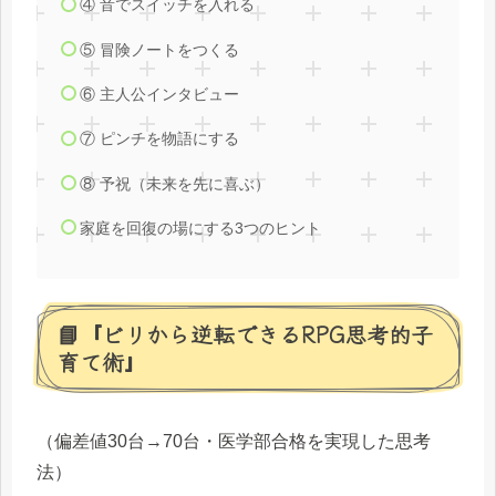
④ 音でスイッチを入れる
⑤ 冒険ノートをつくる
⑥ 主人公インタビュー
⑦ ピンチを物語にする
⑧ 予祝（未来を先に喜ぶ）
家庭を回復の場にする3つのヒント
📘『ビリから逆転できるRPG思考的子
育て術』
（偏差値30台→70台・医学部合格を実現した思考
法）