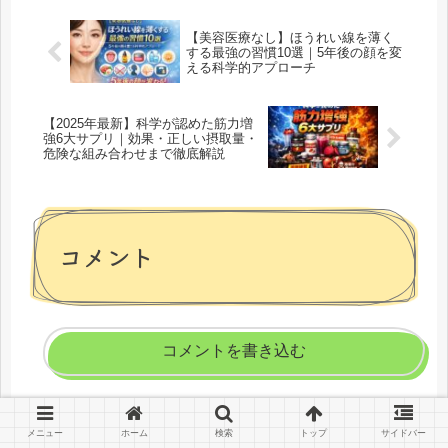
【美容医療なし】ほうれい線を薄く
する最強の習慣10選｜5年後の顔を変
える科学的アプローチ
【2025年最新】科学が認めた筋力増
強6大サプリ｜効果・正しい摂取量・
危険な組み合わせまで徹底解説
コメント
コメントを書き込む
ホーム
本要約
メニュー
ホーム
検索
トップ
サイドバー