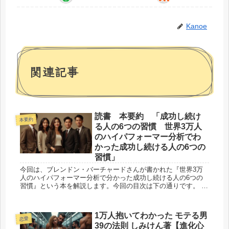
Kanoe
関連記事
読書 本要約 「成功し続け
本要約
る人の6つの習慣 世界3万人
のハイパフォーマー分析でわ
かった成功し続ける人の6つの
習慣」
今回は、ブレンドン・バーチャードさんが書かれた『世界3万
人のハイパフォーマー分析で分かった成功し続ける人の6つの
習慣』という本を解説します。今回の目次は下の通りです。 先
天的な資質を超えるハイパフォーマンスの探求 個...
1万人抱いてわかった モテる男
恋愛
39の法則 しみけん著【進化心