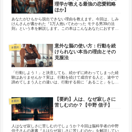
理学が教える最強の恋愛戦略
ほか】
あなたがひもから脱出できない理由を教えます。今回は、しみ
けんさんが書かれた『1万人抱いてわかった モテる男39の法
則』という本を解説します。この本はこんなあなたにおすすめ
です。 「顔にもお金にも自信がない。でもモテたい！」 ...
意外な脳の使い方：行動を続
本要約
けられない本当の理由とその
克服法
「行動しよう！」と決意しても、続かずに終わってしまった経
験はありませんか？実は、行動を続けて成功する人と、途中で
諦めてしまう人との違いは、行動する前に「あること」をして
いるかどうかで決まります。今回は、行動を続けるための方法
を脳科...
【要約】人は、なぜ寂しさに
本要約
苦しむのか？【中野 信子】
人はなぜ寂しさに苦しむのでしょうか？今回は脳科学者の中野
信子さんの著書『人はなぜ寂しさに苦しむのか』を解説してい