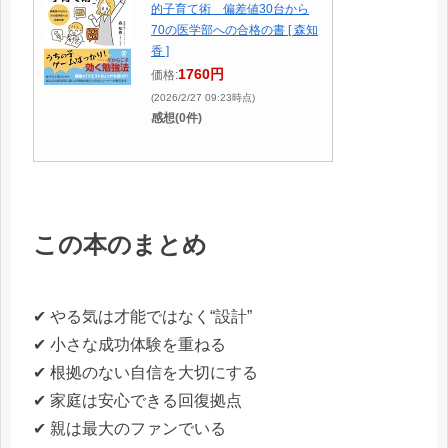
的子育て術 偏差値30台から
70の医学部への合格の書 [ 森知
香 ]
1760円
価格:
(2026/2/27 09:23時点)
感想(0件)
この本のまとめ
✔ やる気は才能ではなく“設計”
✔ 小さな成功体験を重ねる
✔ 根拠のない自信を大切にする
✔ 家庭は安心できる回復拠点
✔ 親は最大のファンでいる