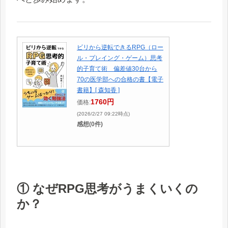
ビリから逆転できるRPG（ロー
ル・プレイング・ゲーム）思考
的子育て術 偏差値30台から
70の医学部への合格の書【電子
書籍】[ 森知香 ]
1760円
価格:
(2026/2/27 09:22時点)
感想(0件)
① なぜRPG思考がうまくいくの
か？