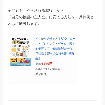
子どもを「やらされる脇役」から
「自分の物語の主人公」に変える方法を、具体例と
ともに解説します。
ビリから逆転できるRPG（ロー
ル・プレイング・ゲーム）思考
的子育て術 偏差値30台から
70の医学部への合格の書 [ 森知
香 ]
1760円
価格:
(2026/2/27 09:22時点)
感想(0件)