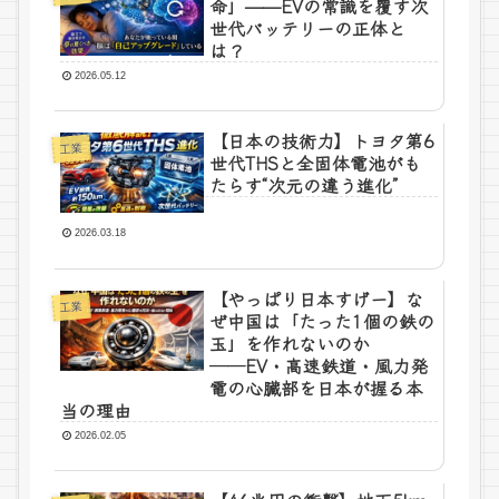
命」——EVの常識を覆す次
世代バッテリーの正体と
は？
2026.05.12
【日本の技術力】トヨタ第6
工業
世代THSと全固体電池がも
たらす“次元の違う進化”
2026.03.18
【やっぱり日本すげー】な
工業
ぜ中国は「たった1個の鉄の
玉」を作れないのか
──EV・高速鉄道・風力発
電の心臓部を日本が握る本
当の理由
2026.02.05