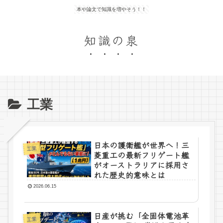
本や論文で知識を増やそう！！
知識の泉
工業
日本の護衛艦が世界へ！三
工業
菱重工の最新フリゲート艦
がオーストラリアに採用さ
れた歴史的意味とは
2026.06.15
日産が挑む「全固体電池革
工業