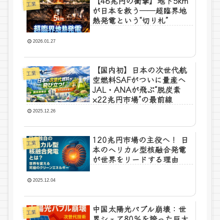
【46兆円の衝撃】地下5km
工業
が日本を救う──超臨界地
熱発電という“切り札”
2026.01.27
【国内初】日本の次世代航
工業
空燃料SAFがついに量産へ
JAL・ANAが飛ぶ“脱炭素
×22兆円市場”の最前線
2025.12.26
120兆円市場の主役へ！ 日
工業
本のヘリカル型核融合発電
が世界をリードする理由
2025.12.04
中国太陽光バブル崩壊：世
工業
界シェア80％を誇った巨大