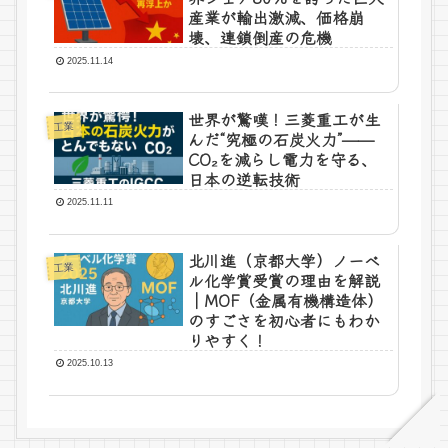
産業が輸出激減、価格崩
壊、連鎖倒産の危機
2025.11.14
世界が驚嘆！三菱重工が生
工業
んだ“究極の石炭火力”——
CO₂を減らし電力を守る、
日本の逆転技術
2025.11.11
北川進（京都大学）ノーベ
工業
ル化学賞受賞の理由を解説
｜MOF（金属有機構造体）
のすごさを初心者にもわか
りやすく！
2025.10.13