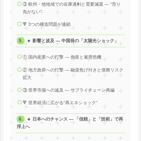
③ 欧州・他地域での在庫過剰と需要減退 ― “売り
先がない”
🔻 3つの構造問題が連鎖
🔹 影響と波及 ― 中国発の「太陽光ショック」
① 国内産業への打撃 ― 倒産と雇用危機
② 地方政府への打撃 ― 融資焦げ付きと債務リスク
拡大
③ 世界市場への波及 ― サプライチェーン再編
🔻 世界経済に広がる“再エネショック”
🔹 日本へのチャンス ― 「信頼」と「技術」で再
浮上へ