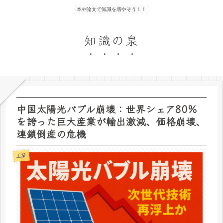
本や論文で知識を増やそう！！
知識の泉
中国太陽光バブル崩壊：世界シェア80％
を誇った巨大産業が輸出激減、価格崩壊、
連鎖倒産の危機
工業