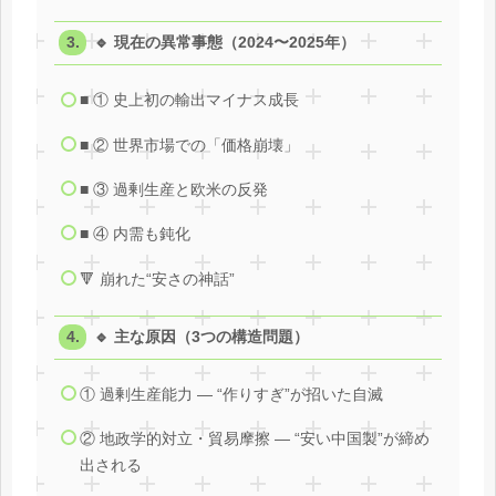
🔹 現在の異常事態（2024〜2025年）
■ ① 史上初の輸出マイナス成長
■ ② 世界市場での「価格崩壊」
■ ③ 過剰生産と欧米の反発
■ ④ 内需も鈍化
🔻 崩れた“安さの神話”
🔹 主な原因（3つの構造問題）
① 過剰生産能力 ― “作りすぎ”が招いた自滅
② 地政学的対立・貿易摩擦 ― “安い中国製”が締め
出される