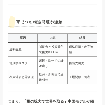
🔻 3つの構造問題が連鎖
原因
内容
結果
補助金と投資競争
価格崩壊・赤字連
過剰生産
で能力800GW
鎖
米国・欧州での締
地政学リスク
輸出先喪失
め出し
欧州・新興国で過
在庫過多と需要減
工場閉鎖・倒産
剰供給
つまり、
「量の拡大で世界を取る」中国モデルが限