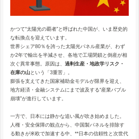
かつて“太陽光の覇者”と呼ばれた中国が、いま歴史的
な転換点を迎えています。
世界シェア80％を誇った太陽光パネル産業が、わず
か2年で輸出を半減させ、各地で工場閉鎖と倒産が相
次ぐ異常事態。原因は、
過剰生産・地政学リスク・
在庫の山
という「3重苦」。
膨張を支えてきた国家補助金モデルが限界を迎え、
地方経済・金融システムにまで波及する“産業バブル
崩壊”が進行しています。
一方で、日本には静かな追い風が吹き始めました。
人権・安全保障の観点から、中国製パネルを排除す
る動きが米欧で加速する中、**日本の信頼性と次世代