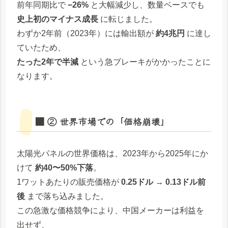
前年同期比で
−26%
と大幅減少し、数量ベースでも
史上初のマイナス成長
に転じました。
わずか2年前（2023年）には輸出額が
約4兆円
に達し
ていたため、
たった2年で半減
という急ブレーキがかかったことに
なります。
■ ② 世界市場での「価格崩壊」
太陽光パネルの世界価格は、2023年から2025年にか
けて
約40〜50%下落
。
1ワットあたりの販売価格が
0.25ドル → 0.13ドル前
後
まで落ち込みました。
この急激な価格競争により、中国メーカーは利益を
出せず、