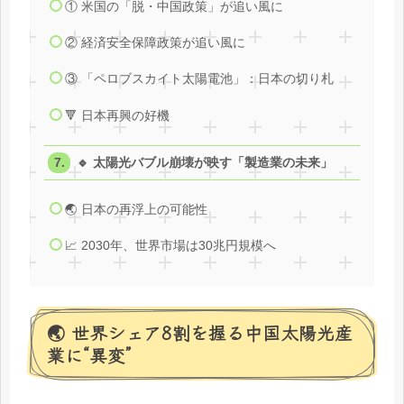
① 米国の「脱・中国政策」が追い風に
② 経済安全保障政策が追い風に
③ 「ペロブスカイト太陽電池」：日本の切り札
🔻 日本再興の好機
🔹 太陽光バブル崩壊が映す「製造業の未来」
🌏 日本の再浮上の可能性
📈 2030年、世界市場は30兆円規模へ
🌏 世界シェア8割を握る中国太陽光産
業に“異変”