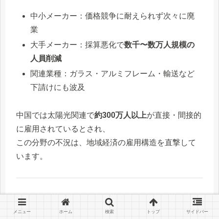
中小メーカー：価格競争に耐えられず次々に廃
業
大手メーカー：採算悪化で
数千〜数万人規模の
人員削減
関連業種：ガラス・アルミフレーム・輸送など
下請けにも波及
中国では太陽光関連で
約300万人以上
が直接・間接的
に雇用されているとされ、
この分野の不況は、地域経済の雇用構造を直撃して
います。
② 地方政府への打撃 ― 融資焦げ付きと
メニュー
ホーム
検索
トップ
サイドバー