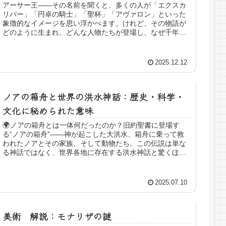
アーサー王――その名前を聞くと、多くの人が「エクスカ
リバー」「円卓の騎士」「聖杯」「アヴァロン」といった
象徴的なイメージを思い浮かべます。けれど、その物語が
どのように生まれ、どんな人物たちが登場し、なぜ千年以
上にわたり世界中の人々...
2025.12.12
ノアの箱舟と世界の洪水神話：歴史・科学・
文化に秘められた意味
🌍ノアの箱舟とは一体何だったのか？旧約聖書に登場す
る“ノアの箱舟”――神が起こした大洪水、箱舟に乗って救
われたノアとその家族、そして動物たち。この伝説は単な
る神話ではなく、世界各地に存在する洪水神話と驚くほど
の共通...
2025.07.10
美術 解説：モナリザの謎