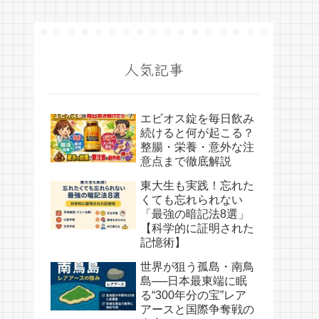
人気記事
エビオス錠を毎日飲み
続けると何が起こる？
整腸・栄養・意外な注
意点まで徹底解説
東大生も実践！忘れた
くても忘れられない
「最強の暗記法8選」
【科学的に証明された
記憶術】
世界が狙う孤島・南鳥
島──日本最東端に眠
る“300年分の宝”レア
アースと国際争奪戦の