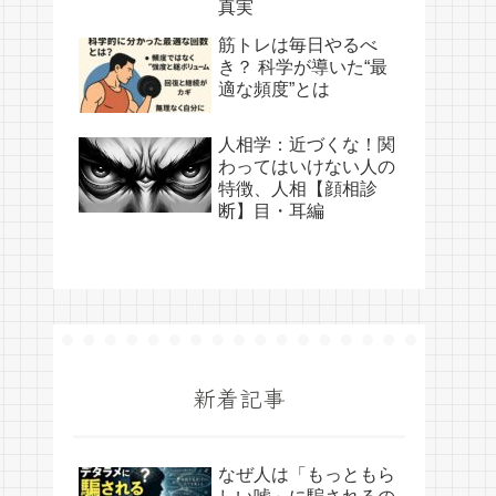
真実
筋トレは毎日やるべ
き？ 科学が導いた“最
適な頻度”とは
人相学：近づくな！関
わってはいけない人の
特徴、人相【顔相診
断】目・耳編
新着記事
なぜ人は「もっともら