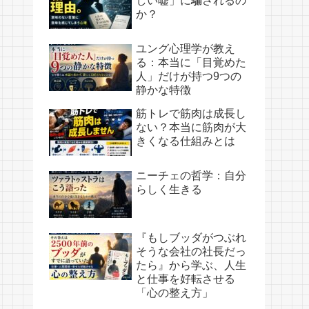
しい嘘」に騙されるの
か？
ユング心理学が教え
る：本当に「目覚めた
人」だけが持つ9つの
静かな特徴
筋トレで筋肉は成長し
ない？本当に筋肉が大
きくなる仕組みとは
ニーチェの哲学：自分
らしく生きる
『もしブッダがつぶれ
そうな会社の社長だっ
たら』から学ぶ、人生
と仕事を好転させる
「心の整え方」