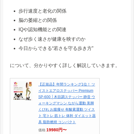
歩行速度と老化の関係
脳の萎縮との関係
IQや認知機能との関連
なぜ歩く速さが健康を映すのか
今日からできる“若さを守る歩き方”
について、分かりやすく詳しく解説していきます。
【正規品】年間ランキング1位！ ツ
イストエアロステッパー Premium
SP-600 │木目調ステッパー 静音 ウ
ォーキングマシン ながら運動 美脚
くびれ お腹痩せ 有酸素運動 ツイス
ト 宅トレ 筋トレ 体幹 ダイエット器
具 脂肪燃焼 コンパクト
19980円〜
価格: