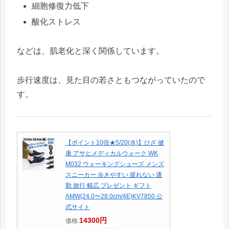
細胞修復力低下
酸化ストレス
などは、肌老化と深く関係しています。
歩行速度は、見た目の若さともつながっていたので
す。
【ポイント10倍★5/20(水)】ひざ 健
康 アサヒメディカルウォーク WK
M032 ウォーキングシューズ メンズ
スニーカー 歩きやすい 疲れない 通
勤 旅行 幅広 プレゼント ギフト
AMW(24.0〜28.0cm/4E)KV7850 公
式サイト
14300円
価格: