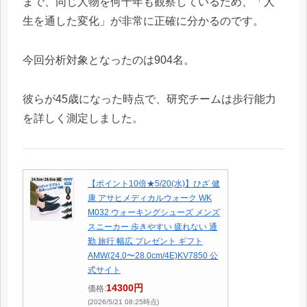
まで、同じ人物を何十年も観察しているため、「人
生を通した変化」が非常に正確に分かるのです。
今回分析対象となったのは904名。
彼らが45歳になった時点で、研究チームは歩行能力
を詳しく測定しました。
【ポイント10倍★5/20(水)】ひざ 健
康 アサヒメディカルウォーク WK
M032 ウォーキングシューズ メンズ
スニーカー 歩きやすい 疲れない 通
勤 旅行 幅広 プレゼント ギフト
AMW(24.0〜28.0cm/4E)KV7850 公
式サイト
14300円
価格:
(2026/5/21 08:25時点)