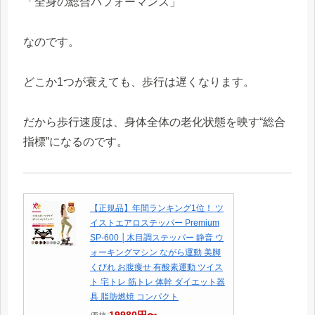
「全身の総合パフォーマンス」
なのです。
どこか1つが衰えても、歩行は遅くなります。
だから歩行速度は、身体全体の老化状態を映す“総合
指標”になるのです。
【正規品】年間ランキング1位！ ツ
イストエアロステッパー Premium
SP-600 │木目調ステッパー 静音 ウ
ォーキングマシン ながら運動 美脚
くびれ お腹痩せ 有酸素運動 ツイス
ト 宅トレ 筋トレ 体幹 ダイエット器
具 脂肪燃焼 コンパクト