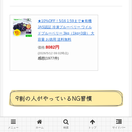
★10%OFF！5/16 1:59まで★有機
JAS認証 冷凍ブルーベリー ワイル
ドブルーベリー 3kg（1kg×3袋） 大
容量 お徳用 送料無料
8082円
価格:
(2026/5/12 09:02時点)
感想(1977件)
9割の人がやっているNG習慣
① 水で洗う
メニュー
ホーム
検索
トップ
サイドバー