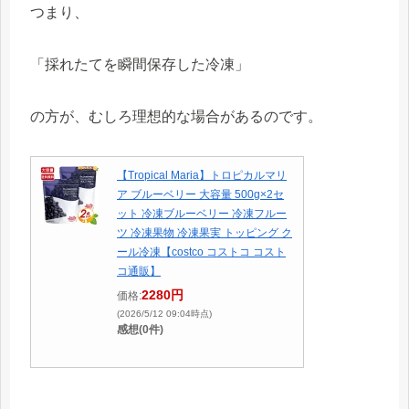
つまり、
「採れたてを瞬間保存した冷凍」
の方が、むしろ理想的な場合があるのです。
【Tropical Maria】トロピカルマリ
ア ブルーベリー 大容量 500g×2セ
ット 冷凍ブルーベリー 冷凍フルー
ツ 冷凍果物 冷凍果実 トッピング ク
ール冷凍【costco コストコ コスト
コ通販】
2280円
価格:
(2026/5/12 09:04時点)
感想(0件)