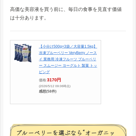
高価な美容液を買う前に、毎日の食事を見直す価値
は十分あります。
【小分け500g×3袋／大容量1.5kg】
冷凍ブルーベリー VeryBerry ノース
イ 業務用 冷凍フルーツ ブルーベリ
ー スムージー ヨーグルト 製菓 トッ
ピング
3170円
価格:
(2026/5/12 09:06時点)
感想(58件)
ブルーベリーを選ぶなら“オーガニッ