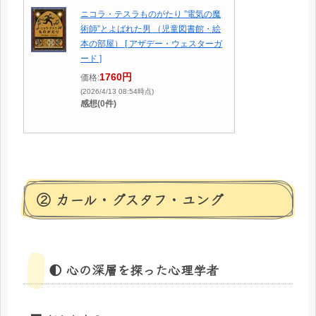
ニコラ・テスラものがたり ”電気の魔
術師”とよばれた男 （児童図書館・絵
本の部屋） [ アザデー・ウェスターガ
ード ]
1760円
価格:
(2026/4/13 08:54時点)
感想(0件)
② カール・グスタフ・ユング
🌓 心の深層を探った心理学者