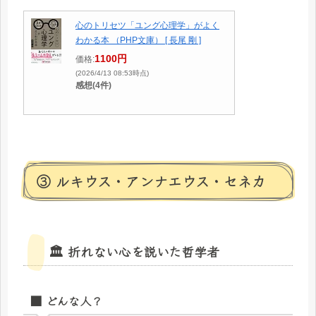
心のトリセツ「ユング心理学」がよく
わかる本 （PHP文庫） [ 長尾 剛 ]
1100円
価格:
(2026/4/13 08:53時点)
感想(4件)
③ ルキウス・アンナエウス・セネカ
🏛 折れない心を説いた哲学者
■ どんな人？