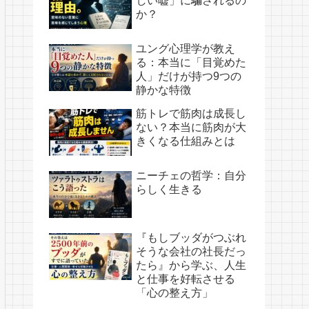
しい嘘」に騙されるの
か？
ユング心理学が教え
る：本当に「目覚めた
人」だけが持つ9つの
静かな特徴
筋トレで筋肉は成長し
ない？本当に筋肉が大
きくなる仕組みとは
ニーチェの哲学：自分
らしく生きる
『もしブッダがつぶれ
そうな会社の社長だっ
たら』から学ぶ、人生
と仕事を好転させる
「心の整え方」