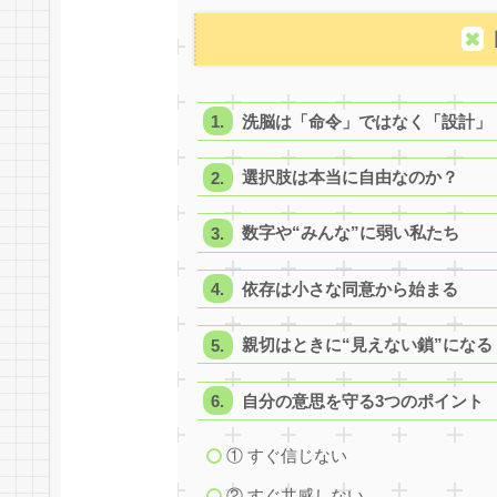
洗脳は「命令」ではなく「設計」
選択肢は本当に自由なのか？
数字や“みんな”に弱い私たち
依存は小さな同意から始まる
親切はときに“見えない鎖”になる
自分の意思を守る3つのポイント
① すぐ信じない
② すぐ共感しない