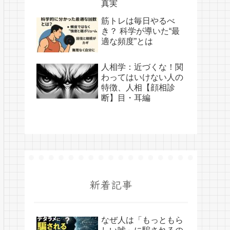
真実
筋トレは毎日やるべ
き？ 科学が導いた“最
適な頻度”とは
人相学：近づくな！関
わってはいけない人の
特徴、人相【顔相診
断】目・耳編
新着記事
なぜ人は「もっともら