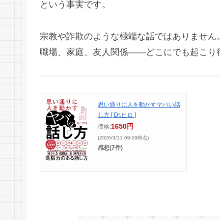
という事実です。
宗教や詐欺のような極端な話ではありません
職場、家庭、友人関係――どこにでも起こり
思い通りに人を動かすヤバい話
し方 [ Dr.ヒロ ]
1650円
価格:
(2026/3/11 09:09時点)
感想(7件)