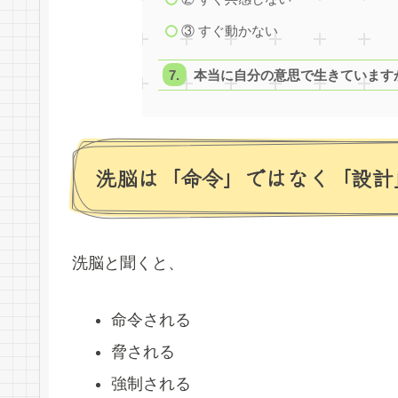
③ すぐ動かない
本当に自分の意思で生きています
洗脳は「命令」ではなく「設計
洗脳と聞くと、
命令される
脅される
強制される