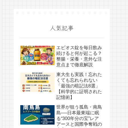
人気記事
エビオス錠を毎日飲み
続けると何が起こる？
整腸・栄養・意外な注
意点まで徹底解説
東大生も実践！忘れた
くても忘れられない
「最強の暗記法8選」
【科学的に証明された
記憶術】
世界が狙う孤島・南鳥
島──日本最東端に眠
る“300年分の宝”レア
アースと国際争奪戦の