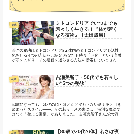
ミトコンドリアでいつまでも
健康
若々しく生きる！『体が若く
なる技術』【太田成男】
若さの秘訣はミトコンドリア⁉▲体内のミトコンドリアを活性
化させる４つの方法をご紹介 あなたも時々「老化」という言葉
が頭をよぎり、その過程を遅らせる方法を模索していません
か？そんなあなたにとって重要なキー...
吉瀬美智子・50代でも若々し
健康
い“5つの秘訣”
50歳になっても、30代の頃とほとんど変わらない透明感と引き
締まったスタイル——。その若々しさの裏には、特別な魔法で
はなく「整える習慣」がありました。 吉瀬美智子さんが大切に
しているのは、✔ 血糖値を乱さない食...
【80歳で20代の体】若さは夜
健康