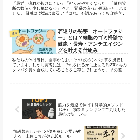
「最近、疲れが抜けにくい」「むくみやすくなった」「健康診
断の数値が少し気になる」 それ、腎臓の疲れが原因かもしれま
せん。 腎臓は“沈黙の臓器”と呼ばれ、不調があっても自覚症状
が出にくい一方で、血管・血圧・老廃物排出・骨...
若返りの秘密「オートファジ
健康
ー」とは？細胞のゴミ掃除で
健康・長寿・アンチエイジン
グを叶える仕組み
私たちの体は毎日、食事からおよそ70gのタンパク質を摂取し
ています。しかし実際には、それをはるかに上回る約200gもの
タンパク質を合成していることをご存じでしょうか。その差を
埋めているのが「オートファジー」と呼ばれる驚異的な仕組
み...
筋力を最速で伸ばす科学的メソッド
TOP7｜効果量ランキングで判明した
最強の筋トレ法
施設暮らしから127億を稼いだ男が教
える「上位１％がやる10ルール」｜