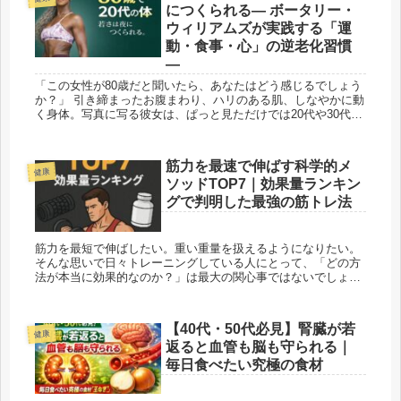
につくられる― ボータリー・
ウィリアムズが実践する「運
動・食事・心」の逆老化習慣
―
「この女性が80歳だと聞いたら、あなたはどう感じるでしょう
か？」 引き締まったお腹まわり、ハリのある肌、しなやかに動
く身体。写真に写る彼女は、ぱっと見ただけでは20代や30代の
ようにも見えます。でも、実は彼女の年齢は80歳。...
筋力を最速で伸ばす科学的メ
健康
ソッドTOP7｜効果量ランキン
グで判明した最強の筋トレ法
筋力を最短で伸ばしたい。重い重量を扱えるようになりたい。
そんな思いで日々トレーニングしている人にとって、「どの方
法が本当に効果的なのか？」は最大の関心事ではないでしょう
か。 しかし、筋トレの情報は玉石混交。SNSや動画サイト...
【40代・50代必見】腎臓が若
健康
返ると血管も脳も守られる｜
毎日食べたい究極の食材