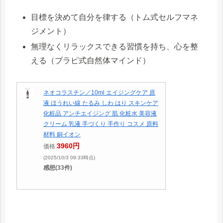
目標を決めて自分を律する（トム式セルフマネ
ジメント）
無理なくリラックスできる習慣を持ち、心を整
える（ブラピ式自然体マインド）
ネオコラスチン／10ml エイジングケア 原
液 ほうれい線 たるみ しわ はり スキンケア
化粧品 アンチエイジング 肌 化粧水 美容液
クリーム 乳液 手づくり 手作り コスメ 原料
材料 銅イオン
3960円
価格:
(2025/10/3 09:33時点)
感想(33件)