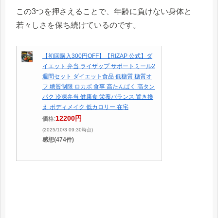
この3つを押さえることで、年齢に負けない身体と
若々しさを保ち続けているのです。
【初回購入300円OFF】【RIZAP 公式】ダ
イエット 弁当 ライザップ サポートミール2
週間セット ダイエット食品 低糖質 糖質オ
フ 糖質制限 ロカボ 食事 高たんぱく 高タン
パク 冷凍弁当 健康食 栄養バランス 置き換
え ボディメイク 低カロリー 在宅
12200円
価格:
(2025/10/3 09:30時点)
感想(474件)