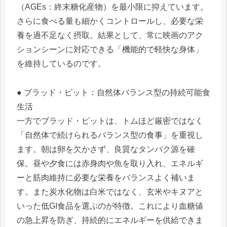
（AGEs：終末糖化産物）を最小限に抑えています。
さらに食べる量も細かくコントロールし、必要な栄
養を過不足なく摂取。結果として、常に映画のアク
ションシーンに対応できる「機能的で軽快な身体」
を維持しているのです。
● ブラッド・ピット：自然体バランス型の持続可能食
生活
一方でブラッド・ピットは、トムほど厳密ではなく
「自然体で続けられるバランス型の食事」を重視し
ます。朝は卵を欠かさず、良質なタンパク源を確
保。昼や夕食には赤身肉や魚を取り入れ、エネルギ
ーと筋肉維持に必要な栄養をバランスよく補いま
す。また炭水化物は白米ではなく、玄米やキヌアと
いった低GI食品を選ぶのが特徴。これにより血糖値
の急上昇を防ぎ、持続的にエネルギーを供給できま