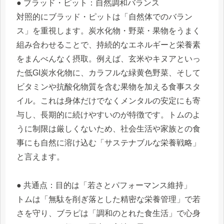
● ブラッド・ピット：自然調和バランス
対照的にブラッド・ピットは「自然体でのバラン
ス」を重視します。炭水化物・野菜・果物をうまく
組み合わせることで、持続的なエネルギーと栄養素
をまんべんなく摂取。例えば、玄米やキヌアといっ
た低GI炭水化物に、カラフルな緑黄色野菜、そして
ビタミンや抗酸化物質を含む果物を加える食事スタ
イル。これは身体だけでなくメンタルの安定にも寄
与し、長期的に続けやすいのが特徴です。トムのよ
うに制限は厳しくないため、社会生活や家族との食
事にも自然に溶け込む「サステナブルな栄養戦略」
と言えます。
● 共通点：目的は「若さとパフォーマンス維持」
トムは「無駄を削ぎ落とした精密な栄養管理」で若
さを守り、ブラピは「調和のとれた食生活」で心身