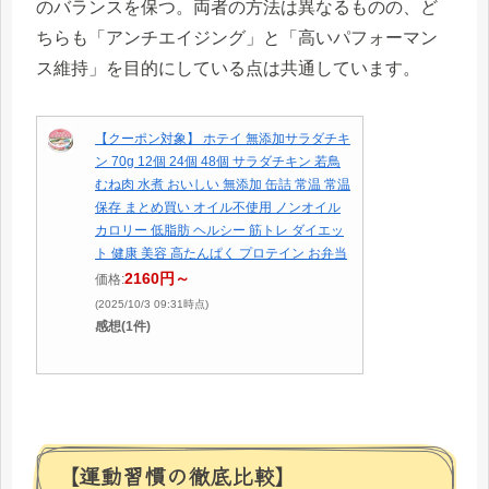
のバランスを保つ。両者の方法は異なるものの、ど
ちらも「アンチエイジング」と「高いパフォーマン
ス維持」を目的にしている点は共通しています。
【クーポン対象】 ホテイ 無添加サラダチキ
ン 70g 12個 24個 48個 サラダチキン 若鳥
むね肉 水煮 おいしい 無添加 缶詰 常温 常温
保存 まとめ買い オイル不使用 ノンオイル
カロリー 低脂肪 ヘルシー 筋トレ ダイエッ
ト 健康 美容 高たんぱく プロテイン お弁当
2160円～
価格:
(2025/10/3 09:31時点)
感想(1件)
【運動習慣の徹底比較】