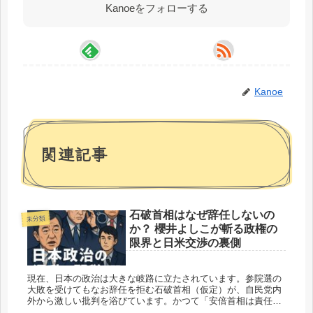
Kanoeをフォローする
Kanoe
関連記事
石破首相はなぜ辞任しないの
未分類
か？ 櫻井よしこが斬る政権の
限界と日米交渉の裏側
現在、日本の政治は大きな岐路に立たされています。参院選の
大敗を受けてもなお辞任を拒む石破首相（仮定）が、自民党内
外から激しい批判を浴びています。かつて「安倍首相は責任を
取るべきだ」と語っていた石破氏が、いざ自分が窮地に立たさ