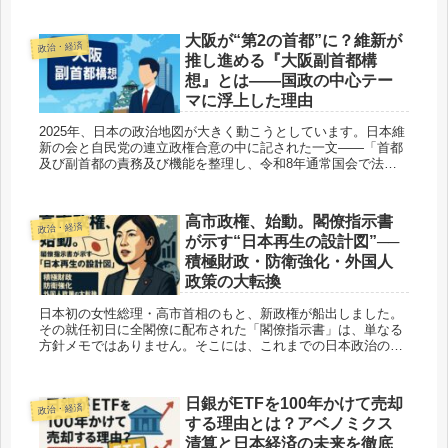
れると...
大阪が“第2の首都”に？維新が
政治・経済
推し進める『大阪副首都構
想』とは——国政の中心テー
マに浮上した理由
2025年、日本の政治地図が大きく動こうとしています。日本維
新の会と自民党の連立政権合意の中に記された一文——「首都
及び副首都の責務及び機能を整理し、令和8年通常国会で法案
を成立させる」。この一文こそが、長年大阪が掲げてきた「副
首...
高市政権、始動。閣僚指示書
政治・経済
が示す“日本再生の設計図”──
積極財政・防衛強化・外国人
政策の大転換
日本初の女性総理・高市首相のもと、新政権が船出しました。
その就任初日に全閣僚に配布された「閣僚指示書」は、単なる
方針メモではありません。そこには、これまでの日本政治の常
識を覆す“国家戦略”が明確に書き込まれていました。 最も...
日銀がETFを100年かけて売却
政治・経済
する理由とは？アベノミクス
清算と日本経済の未来を徹底