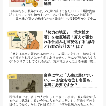
解説
日本銀行が、長年にわたって買い続けてきたETF（上場投資信
託）をついに売り始めました。その保有額はなんと約80兆円
――日本株の“最大の株主”だった日銀が、今後100年かけて少し
ずつ手放していくという前代未聞の方針です。 なぜ...
『努力の地図』（荒木博之
未分類
著）を徹底解説！努力が報わ
れる仕組みを可視化する“思考
と行動の設計図”とは？
「努力は本当に報われるのか？」この問いに対して、確信を持
って答えられる人はそう多くありません。そんな“努力のもやも
や”をクリアにしてくれるのが、荒木博之さんによる著書『努力
の地図』です。 本書では、努力を【構造化】し、報酬を...
良寛に学ぶ「人生は遊びでい
未分類
い」― お金も地位も名誉も、
本当に必要ですか？
現代社会では、多くの人が忙しく生きています。 良い学校に入
るために勉強し、良い会社に入るために努力し、昇進や昇給を
目指して働く。そして休日でさえ、「何か意味のあることをし