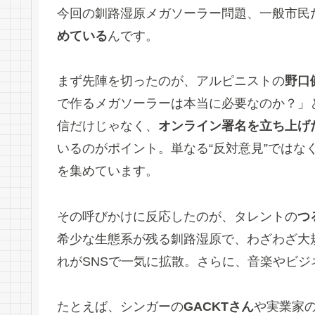
今回の釧路湿原メガソーラー問題、一般市民
めている
んです。
まず先陣を切ったのが、アルピニストの
野口
で作るメガソーラーは本当に必要なのか？」
信だけじゃなく、
オンライン署名を立ち上げ
いるのがポイント。単なる“反対意見”ではな
を集めています。
その呼びかけに反応したのが、タレントの
つ
希少な生態系が残る釧路湿原で、わざわざ大
れがSNSで一気に拡散。さらに、音楽やビ
たとえば、シンガーの
GACKTさん
や実業家