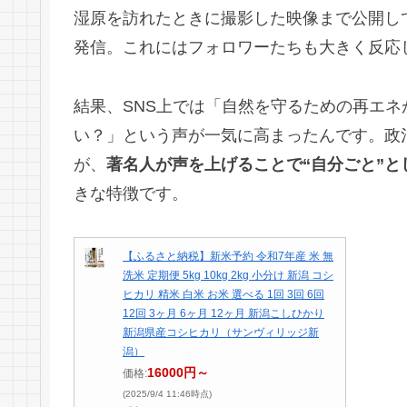
湿原を訪れたときに撮影した映像まで公開し
発信。これにはフォロワーたちも大きく反応
結果、SNS上では「自然を守るための再エ
い？」という声が一気に高まったんです。政
が、
著名人が声を上げることで“自分ごと”
きな特徴です。
【ふるさと納税】新米予約 令和7年産 米 無
洗米 定期便 5kg 10kg 2kg 小分け 新潟 コシ
ヒカリ 精米 白米 お米 選べる 1回 3回 6回
12回 3ヶ月 6ヶ月 12ヶ月 新潟こしひかり
新潟県産コシヒカリ（サンヴィリッジ新
潟）
16000円～
価格:
(2025/9/4 11:46時点)