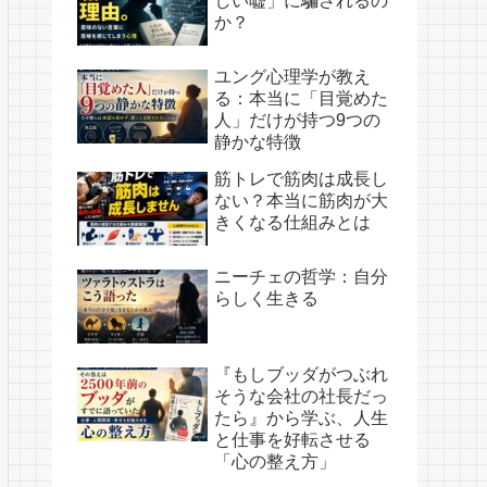
しい嘘」に騙されるの
か？
ユング心理学が教え
る：本当に「目覚めた
人」だけが持つ9つの
静かな特徴
筋トレで筋肉は成長し
ない？本当に筋肉が大
きくなる仕組みとは
ニーチェの哲学：自分
らしく生きる
『もしブッダがつぶれ
そうな会社の社長だっ
たら』から学ぶ、人生
と仕事を好転させる
「心の整え方」