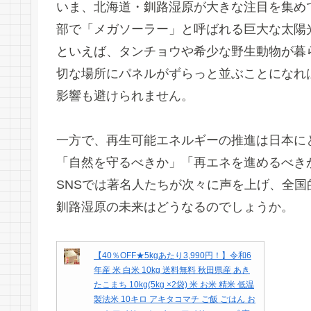
いま、北海道・釧路湿原が大きな注目を集め
部で「メガソーラー」と呼ばれる巨大な太陽
といえば、タンチョウや希少な野生動物が暮
切な場所にパネルがずらっと並ぶことになれ
影響も避けられません。
一方で、再生可能エネルギーの推進は日本に
「自然を守るべきか」「再エネを進めるべき
SNSでは著名人たちが次々に声を上げ、全
釧路湿原の未来はどうなるのでしょうか。
【40％OFF★5kgあたり3,990円！】令和6
年産 米 白米 10kg 送料無料 秋田県産 あき
たこまち 10kg(5kg ×2袋) 米 お米 精米 低温
製法米 10キロ アキタコマチ ご飯 ごはん お