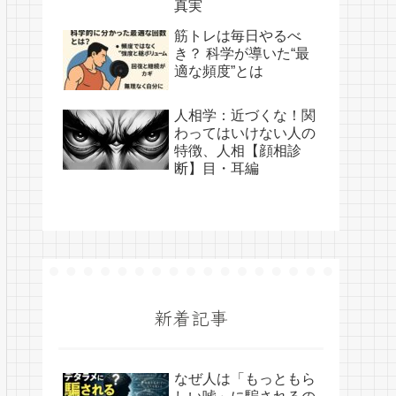
真実
筋トレは毎日やるべ
き？ 科学が導いた“最
適な頻度”とは
人相学：近づくな！関
わってはいけない人の
特徴、人相【顔相診
断】目・耳編
新着記事
なぜ人は「もっともら