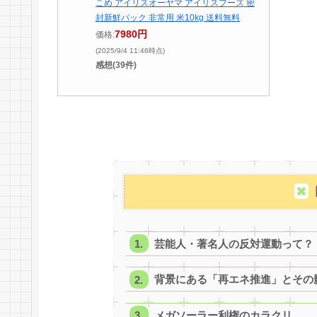
こめ アイリスオーヤマ アイリスフーズ 密
封新鮮パック 非常用 米10kg 送料無料
7980円
価格:
(2025/9/4 11:46時点)
感想(39件)
芸能人・著名人の反対運動って？
背景にある「再エネ推進」とその
メガソーラー利権のカラクリ