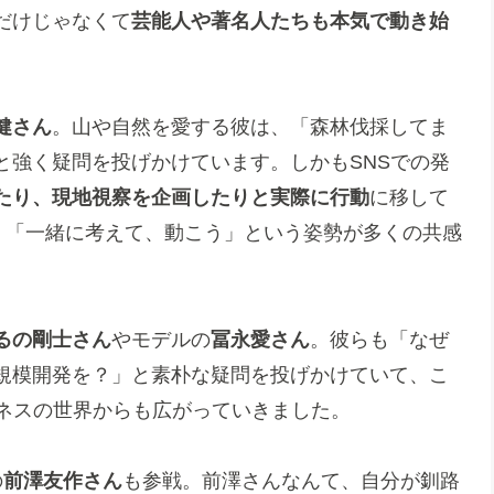
だけじゃなくて
芸能人や著名人たちも本気で動き始
健さん
。山や自然を愛する彼は、「森林伐採してま
と強く疑問を投げかけています。しかもSNSでの発
たり、現地視察を企画したりと実際に行動
に移して
く「一緒に考えて、動こう」という姿勢が多くの共感
るの剛士さん
やモデルの
冨永愛さん
。彼らも「なぜ
規模開発を？」と素朴な疑問を投げかけていて、こ
ジネスの世界からも広がっていきました。
の
前澤友作さん
も参戦。前澤さんなんて、自分が釧路