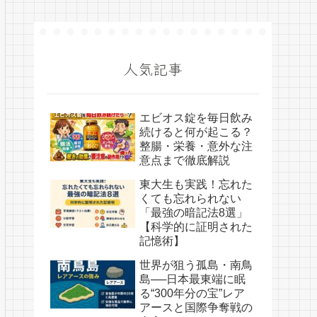
人気記事
エビオス錠を毎日飲み
続けると何が起こる？
整腸・栄養・意外な注
意点まで徹底解説
東大生も実践！忘れた
くても忘れられない
「最強の暗記法8選」
【科学的に証明された
記憶術】
世界が狙う孤島・南鳥
島──日本最東端に眠
る“300年分の宝”レア
アースと国際争奪戦の