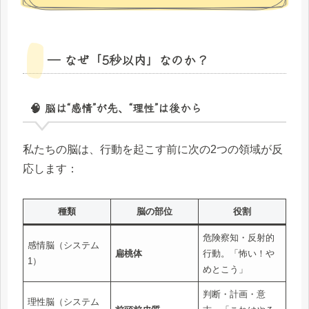
― なぜ「5秒以内」なのか？
🧠 脳は“感情”が先、“理性”は後から
私たちの脳は、行動を起こす前に次の2つの領域が反
応します：
種類
脳の部位
役割
危険察知・反射的
感情脳（システム
扁桃体
行動。「怖い！や
1）
めとこう」
判断・計画・意
理性脳（システム