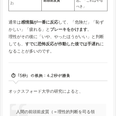
前頭前皮質
志。「これはやる
2）
べき」
通常は
感情脳が一番に反応
して、「危険だ」「恥ず
かしい」「疲れる」と
ブレーキをかけます
。
理性がその後に「いや、やったほうがいい」と判断
しても、
すでに恐怖反応が作動した後では手遅れ
に
なることが多いのです。
⏱「5秒」の根拠：4.2秒が勝負
オックスフォード大学の研究によると、
人間の前頭前皮質（＝理性的判断を司る領