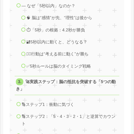
― なぜ「5秒以内」なのか？
🧠 脳は“感情”が先、“理性”は後から
⏱「5秒」の根拠：4.2秒が勝負
🔐5秒以内に動くと、どうなる？
🚶‍♂️行動は“考える前に動く”が勝ち
✅5秒ルールは脳のタイミング戦略
🚀実践ステップ：脳の抵抗を突破する「5つの動
き」
🔢ステップ1：衝動に気づく
🔢ステップ2：「5・4・3・2・1」と逆算でカウン
ト