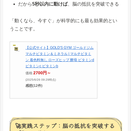
だから
5秒以内に動けば
、脳の抵抗を突破できる
「動くなら、今すぐ」が科学的にも最も効果的とい
うことです。
【公式サイト】GOLD'S GYM ゴールドジム
マルチビタミン＆ミネラル | マルチビタミ
ン 着色料無し ローズヒップ 酵母 ビタミンd
ビタミンc ビタミンb
2700円～
価格:
(2025/6/26 09:29時点)
感想(12件)
🚀実践ステップ：脳の抵抗を突破する