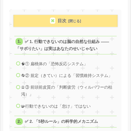
目次
✅ 1. 行動できないのは脳の自然な仕組み ——
「サボりたい」は実はあなたのせいじゃない
🧠① 扁桃体の「恐怖反応システム」
🔄② 規定（きてい）による「習慣維持システム」
🪫③ 前頭前皮質の「判断疲労（ウィルパワーの枯
渇）」
🧩行動できないのは「怠け」ではない
✅ 2. 「5秒ルール」の科学的メカニズム