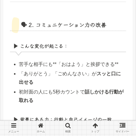
🗣️ 2. コミュニケーション力の改善
▶ こんな変化が起こる：
苦手な相手にも**「おはよう」と挨拶できる**
「ありがとう」「ごめんなさい」が
スッと口に
出せる
初対面の人にも5秒カウントで
話しかける行動が
取れる
▶ 背景にある力：行動と自己イメージの一致
メニュー
ホーム
検索
トップ
サイドバー