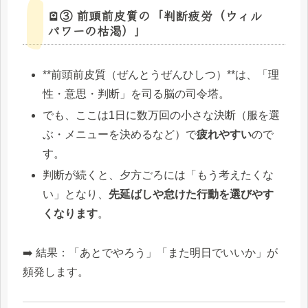
🪫③ 前頭前皮質の「判断疲労（ウィル
パワーの枯渇）」
**前頭前皮質（ぜんとうぜんひしつ）**は、「理
性・意思・判断」を司る脳の司令塔。
でも、ここは1日に数万回の小さな決断（服を選
ぶ・メニューを決めるなど）で
疲れやすい
ので
す。
判断が続くと、夕方ごろには「もう考えたくな
い」となり、
先延ばしや怠けた行動を選びやす
くなります
。
➡️ 結果：「あとでやろう」「また明日でいいか」が
頻発します。