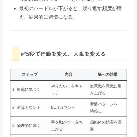
最初のハードルが下がると、繰り返す頻度が増
え、結果的に習慣になる。
✅5秒で行動を変え、人生を変える
ステップ
内容
脳への効果
やりたい！をキャ
無意識を意識に引
1. 衝動に気づく
ッチ
き上げる
習慣パターンを一
2. 逆算カウント
5→1カウント
時停止
手を動かす・立ち
扁桃体の妨害を回
3. 物理的に動く
上がる
避