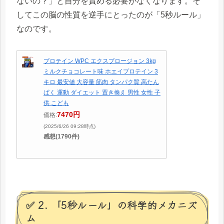
ないの？」と自分を責める必要がなくなります。そ
してこの脳の性質を逆手にとったのが「5秒ルール」
なのです。
プロテイン WPC エクスプロージョン 3kg
ミルクチョコレート味 ホエイプロテイン 3
キロ 最安値 大容量 筋肉 タンパク質 高たん
ぱく 運動 ダイエット 置き換え 男性 女性 子
供 こども
7470円
価格:
(2025/6/26 09:28時点)
感想(1790件)
✅ 2. 「5秒ルール」の科学的メカニズ
ム