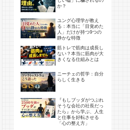
しい嘘」に騙されるの
か？
ユング心理学が教え
る：本当に「目覚めた
人」だけが持つ9つの
静かな特徴
筋トレで筋肉は成長し
ない？本当に筋肉が大
きくなる仕組みとは
ニーチェの哲学：自分
らしく生きる
『もしブッダがつぶれ
そうな会社の社長だっ
たら』から学ぶ、人生
と仕事を好転させる
「心の整え方」