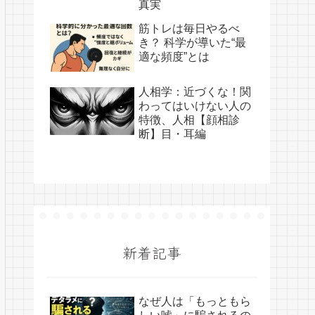
真実
筋トレは毎日やるべ
き？ 科学が導いた“最
適な頻度”とは
人相学：近づくな！関
わってはいけない人の
特徴、人相【顔相診
断】目・耳編
新着記事
なぜ人は「もっともら