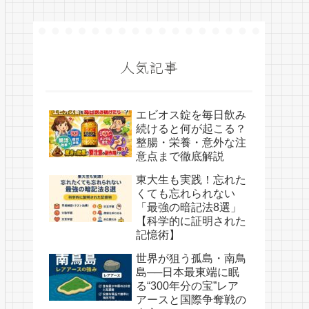
人気記事
エビオス錠を毎日飲み
続けると何が起こる？
整腸・栄養・意外な注
意点まで徹底解説
東大生も実践！忘れた
くても忘れられない
「最強の暗記法8選」
【科学的に証明された
記憶術】
世界が狙う孤島・南鳥
島──日本最東端に眠
る“300年分の宝”レア
アースと国際争奪戦の