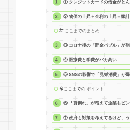
① クレジットカードの借金がと
② 物価の上昇＋金利の上昇＝家
🔚 ここまでのまとめ
③ コロナ後の「貯金バブル」が崩
④ 医療費と学費がバカ高い
⑤ SNSの影響で「見栄消費」が
🧠ここまでの ポイント
⑥ 「貸倒れ」が増えて企業もピン
⑦ 政府も対策を考えてるけど、