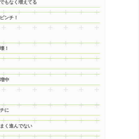
んでもなく増えてる
計ピンチ！
壊！
爆増中
チに
うまく進んでない