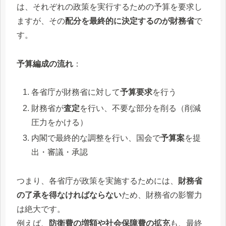
は、それぞれの政策を実行するための予算を要求し
ますが、その
配分を最終的に決定するのが財務省
で
す。
予算編成の流れ
：
各省庁が財務省に対して
予算要求
を行う
財務省が
査定
を行い、不要な部分を削る（削減
圧力をかける）
内閣で最終的な調整を行い、国会で
予算案
を提
出・審議・承認
つまり、各省庁が政策を実施するためには、
財務省
の了承を得なければならない
ため、財務省の影響力
は絶大です。
例えば、
防衛費の増額や社会保障費の拡充
も、最終