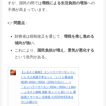
すが、国民の間では
増税による生活負担の増加
への
不満が高まっています。
👉
問題点
：
財務省は税制改正を通じて、
増税を推し進める
傾向が強い
。
これにより、
国民負担が増え、景気が悪化する
という批判がある。
【ふるさと納税】 エンペラーサーモン × い
くら 大人気親子丼セット 「いくら醤油漬
(鮭卵) 400g／800g（200g小分け）」 ×
「エンペラーサーモン 400g／900g／1.8kg
」 ふるさと納税 海鮮 魚 いくら 鮭いくら 醤
油漬け サーモン 北海道 ※2025年9月末ま
でにお届け※