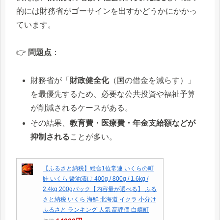
的には財務省がゴーサインを出すかどうかにかかっ
ています。
👉
問題点
：
財務省が「
財政健全化
（国の借金を減らす）」
を最優先するため、必要な公共投資や福祉予算
が削減されるケースがある。
その結果、
教育費・医療費・年金支給額などが
抑制される
ことが多い。
【ふるさと納税】総合1位常連 いくらの町
鮭 いくら 醤油漬け 400g / 800g / 1.6kg /
2.4kg 200gパック【内容量が選べる】 ふる
さと納税 いくら 海鮮 北海道 イクラ 小分け
ふるさと ランキング 人気 高評価 白糠町