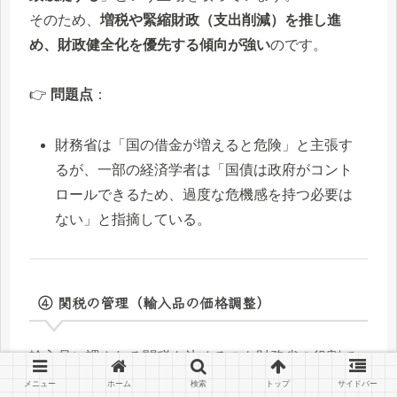
そのため、
増税や緊縮財政（支出削減）を推し進
め、財政健全化を優先する傾向が強い
のです。
👉
問題点
：
財務省は「国の借金が増えると危険」と主張す
るが、一部の経済学者は「国債は政府がコント
ロールできるため、過度な危機感を持つ必要は
ない」と指摘している。
④ 関税の管理（輸入品の価格調整）
輸入品に課される関税を決めるのも財務省の役割で
す。
メニュー
ホーム
検索
トップ
サイドバー