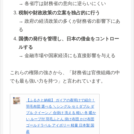
→ 各省庁は財務省の意向に逆らいにくい
税制や財政政策の立案を独占的に行う
→ 政府の経済政策の多くが財務省の影響下にあ
る
国債の発行を管理し、日本の借金をコントロー
ルする
→ 金融市場や国家経済にも直接影響を与える
これらの権限の強さから、「財務省は官僚組織の中
でも最も強い力を持つ」と言われています。
【ふるさと納税】 ガイアの夜明けで紹介！
羽毛布団 選べる ＼シングル セミダブル ダ
ブル クイーン／ 合掛け 洗える 軽い 冬 暖か
い ループ付 羽毛ふとん 掛け布団 かけ布団
ゴールドラベル アイボリー 軽量 日本製 国
産