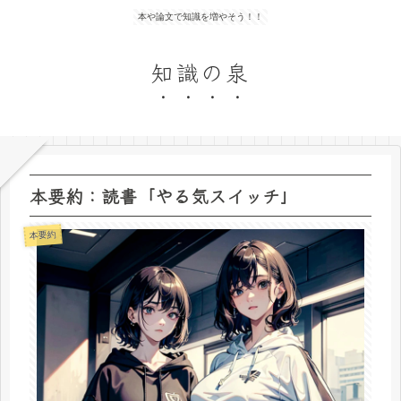
本や論文で知識を増やそう！！
知識の泉
本要約：読書「やる気スイッチ」
本要約