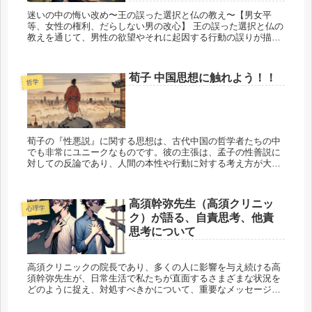
迷いの中の悔い改め〜王の誤った選択と仏の教え〜【男女平
等、女性の権利、だらしない男の改心】 王の誤った選択と仏の
教えを通じて、男性の欲望やそれに起因する行動の誤りが描か
れています。近年、女性の権利は進展を遂げてきましたが、
か...
荀子 中国思想に触れよう！！
哲学
荀子の『性悪説』に関する思想は、古代中国の哲学者たちの中
でも非常にユニークなものです。彼の主張は、孟子の性善説に
対しての反論であり、人間の本性や行動に対する考え方が大き
く異なっています。今回の記事では、「行動こそが人間を形作
る」と...
高須幹弥先生（高須クリニッ
心理学
ク）が語る、自責思考、他責
思考について
高須クリニックの院長であり、多くの人に影響を与え続ける高
須幹弥先生が、日常生活で私たちが直面するさまざまな状況を
どのように捉え、対処すべきかについて、重要なメッセージを
伝えています。 そのキーポイントは、「自責思考と...