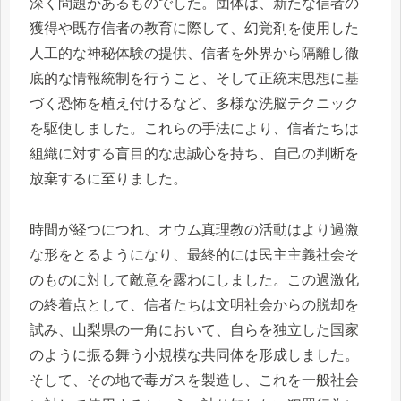
深く問題があるものでした。団体は、新たな信者の
獲得や既存信者の教育に際して、幻覚剤を使用した
人工的な神秘体験の提供、信者を外界から隔離し徹
底的な情報統制を行うこと、そして正統末思想に基
づく恐怖を植え付けるなど、多様な洗脳テクニック
を駆使しました。これらの手法により、信者たちは
組織に対する盲目的な忠誠心を持ち、自己の判断を
放棄するに至りました。
時間が経つにつれ、オウム真理教の活動はより過激
な形をとるようになり、最終的には民主主義社会そ
のものに対して敵意を露わにしました。この過激化
の終着点として、信者たちは文明社会からの脱却を
試み、山梨県の一角において、自らを独立した国家
のように振る舞う小規模な共同体を形成しました。
そして、その地で毒ガスを製造し、これを一般社会