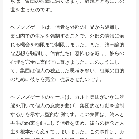
ちは、集団の教義に深く染まり、組織とともにこの
世を去ったのです。
ヘブンズゲートは、信者を外部の世界から隔離し、
集団内での生活を強制することで、外部の情報に触
れる機会を極限まで制限しました。また、終末論的
な思想を強調し、信者たちに恐怖心を煽り、彼らの
心理を完全に支配下に置きました。このようにし
て、集団は個人の独立した思考を奪い、組織の目的
のために彼らを完全に従属させたのです。
ヘブンズゲートのケースは、カルト集団がいかに洗
脳を用いて個人の意志を曲げ、集団的な行動を強制
するかを示す典型的な例です。この集団は、終末と
再生の約束を餌にして信者を集め、彼らの信念と人
生を根本から変えてしまいました。この事件は、カ