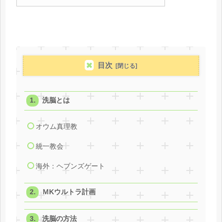
目次
洗脳とは
オウム真理教
統一教会
海外：ヘブンズゲート
ＭKウルトラ計画
洗脳の方法