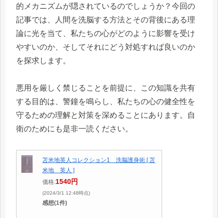
的メカニズムが隠されているのでしょうか？今回の
記事では、人間を洗脳する方法とその背後にある理
論に光を当て、私たちの心がどのように影響を受け
やすいのか、そしてそれにどう対処すれば良いのか
を探求します。
悪用を厳しく禁じることを前提に、この知識を共有
する目的は、警鐘を鳴らし、私たちの心の健全性を
守るための理解と対策を深めることにあります。自
衛のためにも是非一読ください。
苫米地英人コレクション1 洗脳護身術 [ 苫
米地 英人 ]
1540円
価格:
(2024/3/1 12:48時点)
感想(1件)