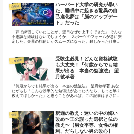
ハーバード大学の研究が暴い
心理学
た、睡眠中に起きる驚異の自
己進化夢は「脳のアップデー
ト」だった
「夢で練習していたことが、翌日なぜか上手くできた」 そんな
不思議な経験はないでしょうか。 スポーツのフォームが急に安
定した。楽器の指使いがスムーズになった。難しかった仕事の
アイデアが突然ひらめいた。 昔から人類は...
受験生必見！どんな資格試験
仕事効率
も大丈夫！『何歳からでも結
果が出る 本当の勉強法』 望
月敏孝著
『何歳からでも結果が出る 本当の勉強法』 望月敏孝著 あな
たがもし「こんな効果的な勉強法があったのなら、もっと早く
教えてほしかった」と思うことがあれば、この記事はまさにあ
なたのために書かれています。今日、皆さんに紹介...
釈迦の教え：迷いの中の悔い
哲学
改め〜王の誤った選択と仏の
教え〜【男女平等、女性の権
利、だらしない男の改心】