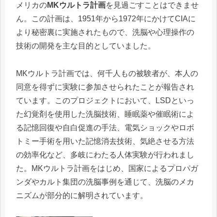
メリカの
MKウルトラ計画
を見過ごすことはできませ
ん。この計画は、1951年から1972年にかけてCIAに
より秘密裏に実施されたもので、洗脳や心理操作の
技術の開発を主な目的としていました。
MKウルトラ計画では、何千人もの被験者が、本人の
同意を得ずに実験に参加させられたことが報告され
ています。このプロジェクトにおいて、LSDといっ
た幻覚剤を使用した洗脳技術、睡眠薬や催眠術によ
る記憶回復や自白促進の手法、電気ショックやロボ
トミー手術を用いた記憶消去技術、気絶させる方法
の効率化など、多岐にわたる人体実験が行われまし
た。MKウルトラ計画をはじめ、国家によるプロパガ
ンダやカルト集団の洗脳事例を通じて、洗脳のメカ
ニズムが部分的に解明されています。