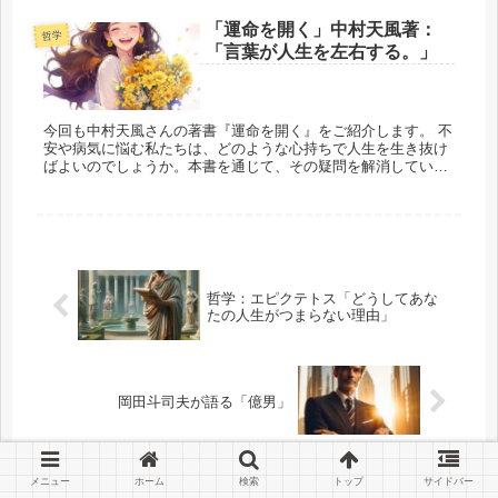
「運命を開く」中村天風著：
哲学
「言葉が人生を左右する。」
今回も中村天風さんの著書『運命を開く』をご紹介します。 不
安や病気に悩む私たちは、どのような心持ちで人生を生き抜け
ばよいのでしょうか。本書を通じて、その疑問を解消していき
たいと思います。 前回は「生命は霊魂に宿る」につ...
哲学：エピクテトス「どうしてあな
たの人生がつまらない理由」
岡田斗司夫が語る「億男」
メニュー
ホーム
検索
トップ
サイドバー