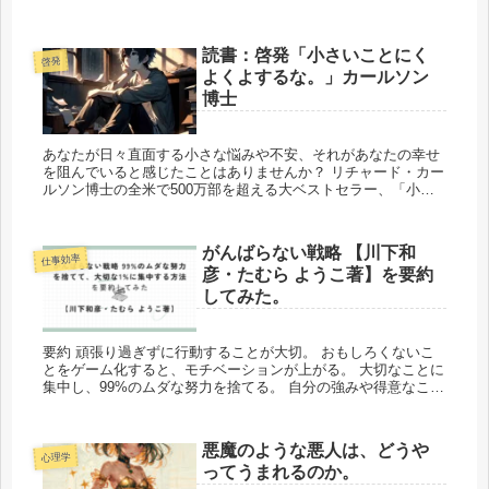
私が全力で推奨する一冊です。それがなぜかと言いますと、...
読書：啓発「小さいことにく
啓発
よくよするな。」カールソン
博士
あなたが日々直面する小さな悩みや不安、それがあなたの幸せ
を阻んでいると感じたことはありませんか？ リチャード・カー
ルソン博士の全米で500万部を超える大ベストセラー、「小さ
いことにくよくよするな！」を紹介します。このブログで...
がんばらない戦略 【川下和
仕事効率
彦・たむら ようこ著】を要約
してみた。
要約 頑張り過ぎずに行動することが大切。 おもしろくないこ
とをゲーム化すると、モチベーションが上がる。 大切なことに
集中し、99%のムダな努力を捨てる。 自分の強みや得意なこと
を組み合わせると、効率的に成...
悪魔のような悪人は、どうや
心理学
ってうまれるのか。