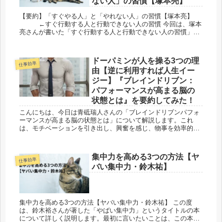
ない人」の習慣【塚本亮】
【要約】「すぐやる人」と「やれない人」の習慣【塚本亮】
←すぐ行動する人と行動できない人の習慣 今回は、塚本
亮さんが書いた「すぐ行動する人と行動できない人の習慣」に
ついて解説していきます。成功して...
ドーパミンが人を操る3つの理
仕事効率
由【逆に利用すれば人生イー
ジー】『ブレインドリブン：
パフォーマンスが高まる脳の
状態とは』を要約してみた！
こんにちは、今日は青砥瑞人さんの「ブレインドリブンパフォ
ーマンスが高まる脳の状態とは」について解説します。これ
は、モチベーションを引き出し、興奮を感じ、物事を効率的に
達成したいと思っている皆さんに絶対お勧めの一冊です。 ...
集中力を高める3つの方法【ヤ
仕事効率
バい集中力・鈴木祐】
集中力を高める3つの方法【ヤバい集中力・鈴木祐】 この度
は、鈴木裕さんが著した「やばい集中力」というタイトルの本
について詳しく説明します。最初に言いたいことは、この本は