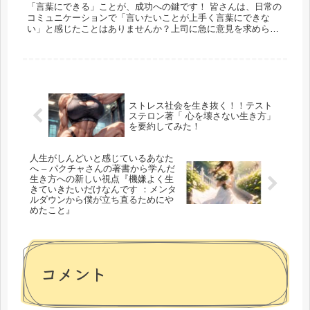
「言葉にできる」ことが、成功への鍵です！ 皆さんは、日常の
コミュニケーションで「言いたいことが上手く言葉にできな
い」と感じたことはありませんか？上司に急に意見を求められ
たり、面接で自分の情熱を言葉にできずに困った経験は？こ
れ...
ストレス社会を生き抜く！！テスト
ステロン著「 心を壊さない生き方」
を要約してみた！
人生がしんどいと感じているあなた
へ – パクチャさんの著書から学んだ
生き方への新しい視点『機嫌よく生
きていきたいだけなんです ：メンタ
ルダウンから僕が立ち直るためにや
めたこと』
コメント