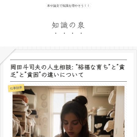
本や論文で知識を増やそう！！
知識の泉
岡田斗司夫の人生相談: “裕福な育ち”と”貧
乏”と”貧困”の違いについて
仕事効率