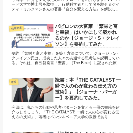
ード大学で博士号を取得し、行動科学者として名を馳せるケイ
ティ・ミルクマンさんの著書『自分を変える方法』を解説して
いこうと思います。この本は、私たちがどのようにして日常の
小さな...
バビロンの大富豪 「繁栄と富
仕事効率
と幸福」はいかにして築かれ
るのか【ジョージ・S・クレイ
ソン】を要約してみた。
要約 「繁栄と富と幸福」を築く方法について、ジョージ・S・
クレイソン氏は、成功した人々の共通する思考法を説明してい
る。それは、自己啓発書「聖書」（The Bible）に記された原理
を遵守することである。 見どころ &#...
読書：本『THE CATALYST 一
啓発
瞬で人の心が変わる伝え方の
技術】』【ジョーナ・バーガ
ー】を要約してみた。
今回は、私たちの行動や思考パターンを変える一冊の書籍を紹
介っしましょう。「THE CATALYST: 一瞬で人の心が変わる伝
え方の技術」、著者はペンシルベニア大学の教授であり、
AppleやGoogleなどの大手企業のコンサルタント...