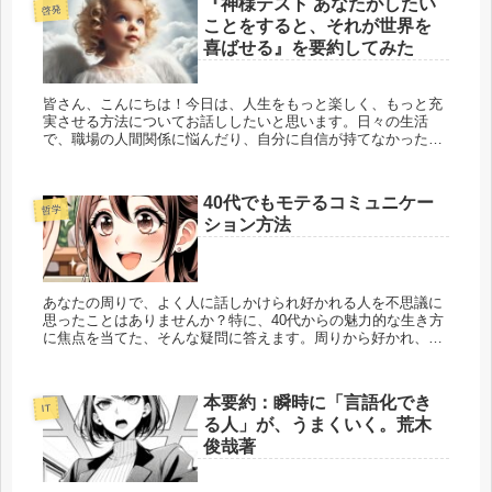
『神様テスト あなたがしたい
啓発
ことをすると、それが世界を
喜ばせる』を要約してみた
皆さん、こんにちは！今日は、人生をもっと楽しく、もっと充
実させる方法についてお話ししたいと思います。日々の生活
で、職場の人間関係に悩んだり、自分に自信が持てなかった
り、恋愛やお金の問題で頭を抱えたりしていることはありませ
んか？私た...
40代でもモテるコミュニケー
哲学
ション方法
あなたの周りで、よく人に話しかけられ好かれる人を不思議に
思ったことはありませんか？特に、40代からの魅力的な生き方
に焦点を当てた、そんな疑問に答えます。周りから好かれ、自
然と人が寄ってくる人とそうでない人の違いは一体何なのでし
ょう...
本要約：瞬時に「言語化でき
IT
る人」が、うまくいく。荒木
俊哉著