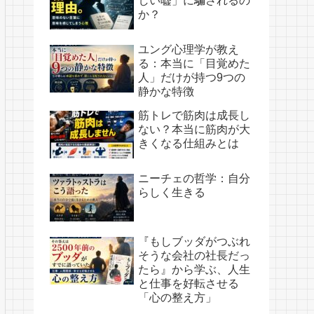
しい嘘」に騙されるの
か？
ユング心理学が教え
る：本当に「目覚めた
人」だけが持つ9つの
静かな特徴
筋トレで筋肉は成長し
ない？本当に筋肉が大
きくなる仕組みとは
ニーチェの哲学：自分
らしく生きる
『もしブッダがつぶれ
そうな会社の社長だっ
たら』から学ぶ、人生
と仕事を好転させる
「心の整え方」