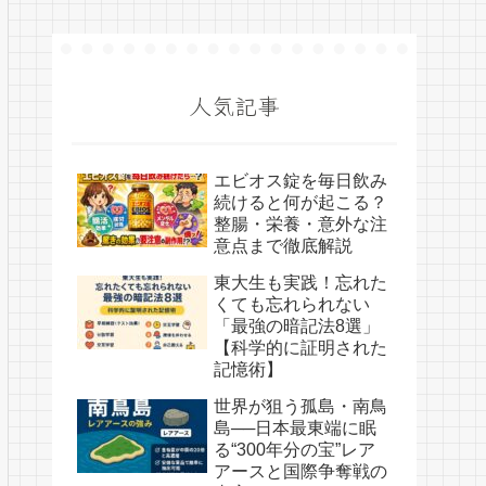
人気記事
エビオス錠を毎日飲み
続けると何が起こる？
整腸・栄養・意外な注
意点まで徹底解説
東大生も実践！忘れた
くても忘れられない
「最強の暗記法8選」
【科学的に証明された
記憶術】
世界が狙う孤島・南鳥
島──日本最東端に眠
る“300年分の宝”レア
アースと国際争奪戦の