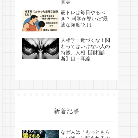
真実
筋トレは毎日やるべ
き？ 科学が導いた“最
適な頻度”とは
人相学：近づくな！関
わってはいけない人の
特徴、人相【顔相診
断】目・耳編
新着記事
なぜ人は「もっともら