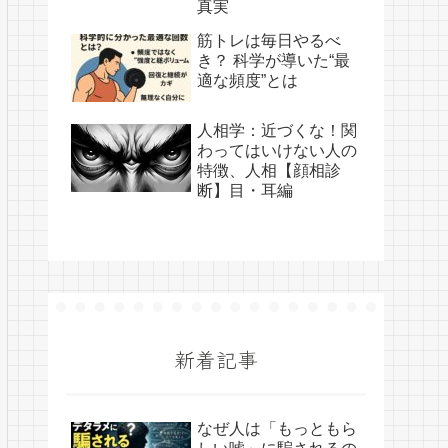
真実
筋トレは毎日やるべ
き？ 科学が導いた“最
適な頻度”とは
人相学：近づくな！関
わってはいけない人の
特徴、人相【顔相診
断】目・耳編
新着記事
なぜ人は「もっともら