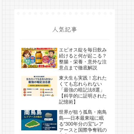
人気記事
エビオス錠を毎日飲み
続けると何が起こる？
整腸・栄養・意外な注
意点まで徹底解説
東大生も実践！忘れた
くても忘れられない
「最強の暗記法8選」
【科学的に証明された
記憶術】
世界が狙う孤島・南鳥
島──日本最東端に眠
る“300年分の宝”レア
アースと国際争奪戦の