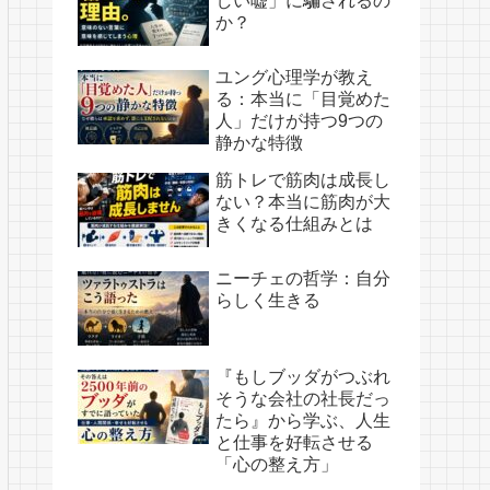
しい嘘」に騙されるの
か？
ユング心理学が教え
る：本当に「目覚めた
人」だけが持つ9つの
静かな特徴
筋トレで筋肉は成長し
ない？本当に筋肉が大
きくなる仕組みとは
ニーチェの哲学：自分
らしく生きる
『もしブッダがつぶれ
そうな会社の社長だっ
たら』から学ぶ、人生
と仕事を好転させる
「心の整え方」