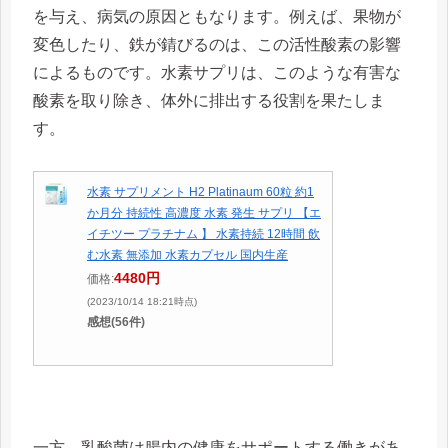
を与え、病気の原因ともなります。例えば、果物が
変色したり、鉄が錆びるのは、この活性酸素の影響
によるものです。水素サプリは、このような有害な
酸素を取り除き、体外に排出する役割を果たしま
す。
水素 サプリメント H2 Platinaum 60粒 約1
か月分 持続性 高濃度 水素 発生 サプリ 【エ
イチツー プラチナム 】 水素持続 12時間 飲
む水素 無添加 水素カプセル 国内生産
4480円
価格:
(2023/10/14 18:21時点)
感想(56件)
一方、乳酸菌は腸内の健康をサポートする働きがあ