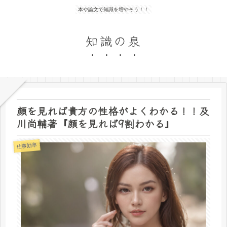
本や論文で知識を増やそう！！
知識の泉
顔を見れば貴方の性格がよくわかる！！及
川尚輔著『顔を見れば9割わかる』
仕事効率