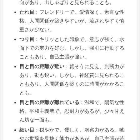
向があり、出しゃばりと見られることも。
たれ目
：フレンドリーで、愛情深く、素直な性
格。人間関係が築きやすいが、流されやすく慎
重さが少ない。
つり目
：キリッとした印象で、意志が強く、水
面下での努力を好む。しかし、強引に行動する
こともあり、自己主張が強い。
目と目の距離が近い
：賢そうに見え、判断力が
あり、勘も鋭い。しかし、神経質に見られるこ
ともあり、人間関係を築くのに時間がかかるこ
とも。
目と目の距離が離れている
：温和で、陽気な性
格。平和主義者で、忍耐力があるが、少々甘え
ん坊な一面も。
細い目
：穏やかで、優しく、洞察力がある。嘘
やお世辞を見抜く能力があるが、自己主張が苦